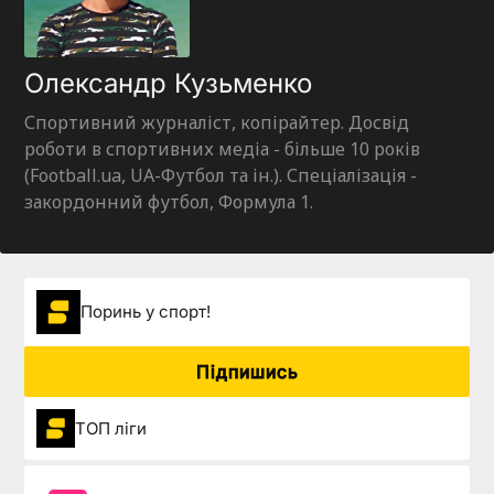
Олександр Кузьменко
Спортивний журналіст, копірайтер. Досвід
роботи в спортивних медіа - більше 10 років
(Football.ua, UA-Футбол та ін.). Спеціалізація -
закордонний футбол, Формула 1.
Поринь у спорт!
Підпишись
ТОП ліги