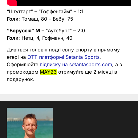
“Штутгарт” – “Гоффенгайм” – 1:1
Голи
: Томаш, 80 – Бебу, 75
“Боруссія” М
– “Аугсбург” – 2:0
Голи
: Нетц, 4, Гофманн, 40
Дивіться головні події світу спорту в прямому
етері на
OTT-платформі Setanta Sports
.
Оформлюйте
підписку на setantasports.com
, а з
промокодом
MAY23
отримуйте ще 2 місяці в
подарунок.