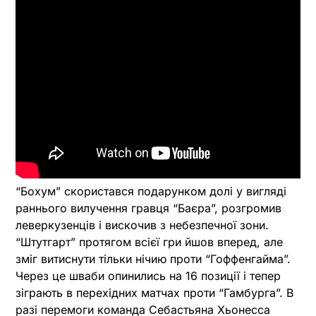
“Бохум” скористався подарунком долі у вигляді
раннього вилучення гравця “Баєра”, розгромив
леверкузенців і вискочив з небезпечної зони.
“Штутгарт” протягом всієї гри йшов вперед, але
зміг витиснути тільки нічию проти “Гоффенгайма”.
Через це шваби опинились на 16 позиції і тепер
зіграють в перехідних матчах проти “Гамбурга”. В
разі перемоги команда Себастьяна Хьонесса