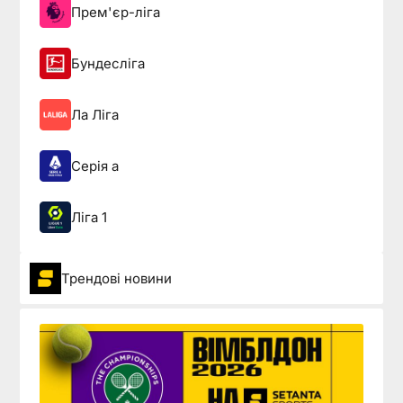
Прем'єр-ліга
Бундесліга
Ла Ліга
Серія а
Ліга 1
Трендові новини