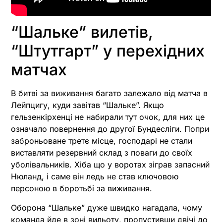
“Шальке” вилетів,
“Штутгарт” у перехідних
матчах
В битві за виживання багато залежало від матча в
Лейпцигу, куди завітав “Шальке”. Якщо
гельзенкірхенці не набирали тут очок, для них це
означало повернення до другої Бундесліги. Попри
заброньоване третє місце, господарі не стали
виставляти резервний склад з поваги до своїх
уболівальників. Хіба що у воротах зіграв запасний
Нюланд, і саме він ледь не став ключовою
персоною в боротьбі за виживання.
Оборона “Шальке” дуже швидко нагадала, чому
команда йде в зоні вильоту, пропустивши двічі до