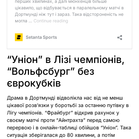
“Уніон” в Лізі чемпіонів,
“Вольфсбург” без
єврокубків
Драма в Дортмунді відволікла нас від не менш
цікавої розв’язки у боротьбі за останню путівку в
Лігу чемпіонів. “Фрайбург” відкрив рахунок у
своєму матчі проти “Айнтрахта” перед самою
перервою і в онлайн-таблиці обійшов “Уніон”. Така
ситуація зберігалася до 80 хвилини, а потім