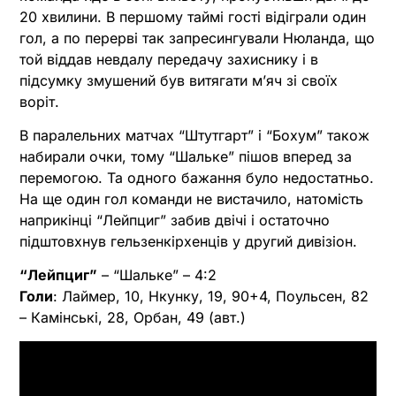
20 хвилини. В першому таймі гості відіграли один
гол, а по перерві так запресингували Нюланда, що
той віддав невдалу передачу захиснику і в
підсумку змушений був витягати м’яч зі своїх
воріт.
В паралельних матчах “Штутгарт” і “Бохум” також
набирали очки, тому “Шальке” пішов вперед за
перемогою. Та одного бажання було недостатньо.
На ще один гол команди не вистачило, натомість
наприкінці “Лейпциг” забив двічі і остаточно
підштовхнув гельзенкірхенців у другий дивізіон.
“Лейпциг”
– “Шальке” – 4:2
Голи
: Лаймер, 10, Нкунку, 19, 90+4, Поульсен, 82
– Камінські, 28, Орбан, 49 (авт.)