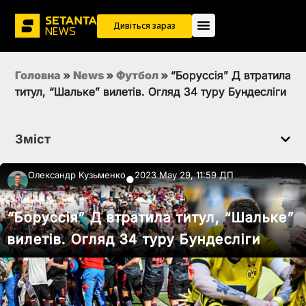
Дивіться зараз
Головна
»
News
»
Футбол
»
“Боруссія” Д втратила
титул, “Шальке” вилетів. Огляд 34 туру Бундесліги
Зміст
Олександр Кузьменко
2023 May 29, 11:59 ДП
●
“Боруссія” Д втратила титул, “Шальке”
вилетів. Огляд 34 туру Бундесліги