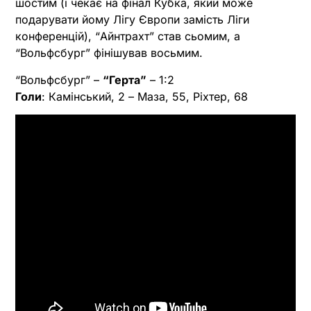
шостим (і чекає на фінал Кубка, який може
подарувати йому Лігу Європи замість Ліги
конференцій), “Айнтрахт” став сьомим, а
“Вольфсбург” фінішував восьмим.
“Вольфсбург” –
“Герта”
– 1:2
Голи
: Камінський, 2 – Маза, 55, Ріхтер, 68