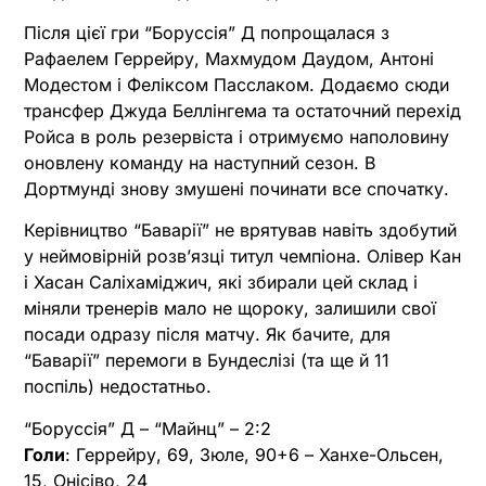
Після цієї гри “Боруссія” Д попрощалася з
Рафаелем Геррейру, Махмудом Даудом, Антоні
Модестом і Феліксом Пасслаком. Додаємо сюди
трансфер Джуда Беллінгема та остаточний перехід
Ройса в роль резервіста і отримуємо наполовину
оновлену команду на наступний сезон. В
Дортмунді знову змушені починати все спочатку.
Керівництво “Баварії” не врятував навіть здобутий
у неймовірній розв’язці титул чемпіона. Олівер Кан
і Хасан Саліхаміджич, які збирали цей склад і
міняли тренерів мало не щороку, залишили свої
посади одразу після матчу. Як бачите, для
“Баварії” перемоги в Бундеслізі (та ще й 11
поспіль) недостатньо.
“Боруссія” Д – “Майнц” – 2:2
Голи
: Геррейру, 69, Зюле, 90+6 – Ханхе-Ольсен,
15, Онісіво, 24