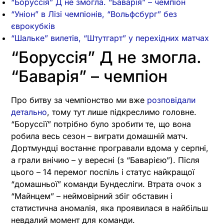
“Боруссія” Д не змогла. “Баварія” – чемпіон
“Уніон” в Лізі чемпіонів, “Вольфсбург” без
єврокубків
“Шальке” вилетів, “Штутгарт” у перехідних матчах
“Боруссія” Д не змогла.
“Баварія” – чемпіон
Про битву за чемпіонство ми вже
розповідали
детально
, тому тут лише підкреслимо головне.
“Боруссії” потрібно було зробити те, що вона
робила весь сезон – виграти домашній матч.
Дортмундці востаннє програвали вдома у серпні,
а грали внічию – у вересні (з “Баварією”). Після
цього – 14 перемог поспіль і статус найкращої
“домашньої” команди Бундесліги. Втрата очок з
“Майнцем” – неймовірний збіг обставин і
статистична аномалія, яка проявилася в найбільш
невдалий момент для команди.