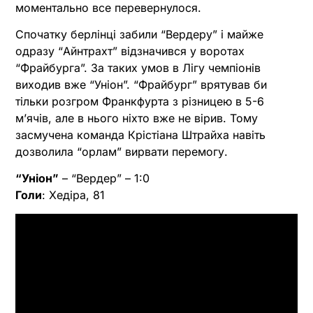
моментально все перевернулося.
Спочатку берлінці забили “Вердеру” і майже
одразу “Айнтрахт” відзначився у воротах
“Фрайбурга”. За таких умов в Лігу чемпіонів
виходив вже “Уніон”. “Фрайбург” врятував би
тільки розгром Франкфурта з різницею в 5-6
м’ячів, але в нього ніхто вже не вірив. Тому
засмучена команда Крістіана Штрайха навіть
дозволила “орлам” вирвати перемогу.
“Уніон”
– “Вердер” – 1:0
Голи
: Хедіра, 81