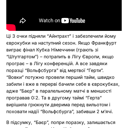
Ці 3 очки підняли “Айнтрахт” і забезпечили йому
єврокубки на наступний сезон. Якщо Франкфурт
виграє фінал Кубка Німеччини (грають зі
“Штутгартом”) – потрапить в Лігу Європи, якщо
програє – в Лігу конференцій. А все завдяки
поразці “Вольфсбурга” від мертвої “Герти”.
“Вовки” потужно провели перший тайм, швидко
забили і вже в перерві бачили себе в єврокубках,
адже “Баєр” в паралельному матчі в меншості
програвав 0:2. Та в другому таймі “Герта”
вирішила грюкнути дверима перед вильотом і
поховати надії “Вольфсбурга”, забивши 2 м’ячі.
В підсумку, “Баєр”, попри поразку, залишається