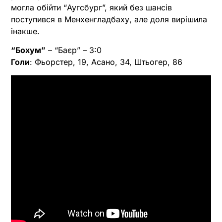
могла обійти “Аугсбург”, який без шансів
поступився в Менхенгладбаху, але доля вирішила
інакше.
“Бохум”
– “Баєр” – 3:0
Голи
: Фьорстер, 19, Асано, 34, Штьогер, 86