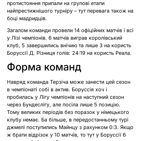
протистояння припали на групові етапи
найпрестижнішого турніру – тут перевага також на
боці мадридців.
Загалом команди провели 14 офіційних матчів і всі
у Лізі чемпіонів. 6 матчів виграв королівський
клуб, 5 завершились внічию та лише 3 на користь
Боруссії Д. Різниця голів: 24:19 на користь Реала.
Форма команд
Навряд команда Терзіча може занести цей сезон
в чемпіонаті собі в актив. Боруссія хоч і
пробилась у Лігу чемпіонів на наступний сезон
через Бундеслігу, але посіла лише 5 позицію.
Тому великих періодів без поразок у німецького
клубу немає. Ба більше, в передостанньому турі
джмелі поступились Майнцу з рахунком 0:3. Якщо
ж брати відрізок у 10 матчів, то тут у Боруссії 6