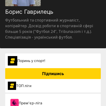
Борис Гаврилець
Футбольний та спортивний журналіст,
копірайтер. Досвід роботи в спортивній сфері
більше 5 років ("Футбол 24", Tribuna.com і т.д.).
Спеціалізація - український футбол.
Поринь у спорт!
Підпишись
ТОП ліги
Прем'єр-ліга