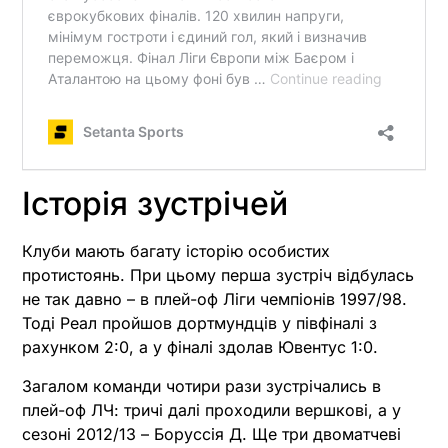
Історія зустрічей
Клуби мають багату історію особистих
протистоянь. При цьому перша зустріч відбулась
не так давно – в плей-оф Ліги чемпіонів 1997/98.
Тоді Реал пройшов дортмундців у півфіналі з
рахунком 2:0, а у фіналі здолав Ювентус 1:0.
Загалом команди чотири рази зустрічались в
плей-оф ЛЧ: тричі далі проходили вершкові, а у
сезоні 2012/13 – Боруссія Д. Ще три двоматчеві