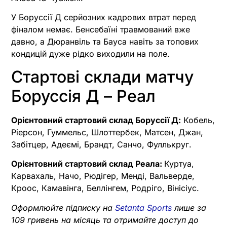
У Боруссії Д серйозних кадрових втрат перед
фіналом немає. Бенсебаїні травмований вже
давно, а Дюранвіль та Бауса навіть за топових
кондицій дуже рідко виходили на поле.
Стартові склади матчу
Боруссія Д – Реал
Орієнтовний стартовий склад Боруссії Д:
Кобель,
Ріерсон, Гуммельс, Шлоттербек, Матсен, Джан,
Забітцер, Адеємі, Брандт, Санчо, Фуллькруг.
Орієнтовний стартовий склад Реала:
Куртуа,
Карвахаль, Начо, Рюдігер, Менді, Вальверде,
Кроос, Камавінга, Беллінгем, Родріго, Вінісіус.
Оформлюйте підписку на
Setanta Sports
лише за
109 гривень на місяць та отримайте доступ до