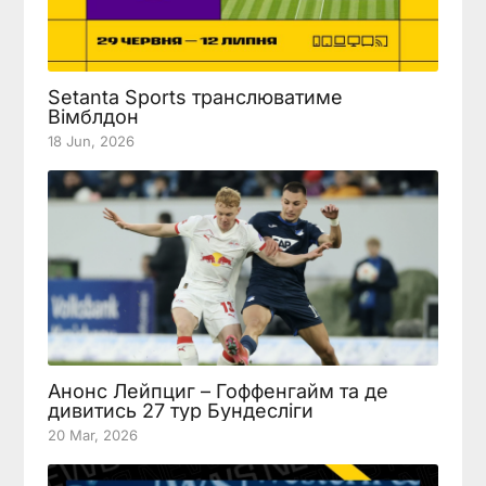
Setanta Sports транслюватиме
Вімблдон
18 Jun, 2026
Анонс Лейпциг – Гоффенгайм та де
дивитись 27 тур Бундесліги
20 Mar, 2026