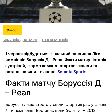
Футбол
Боруссія Дортмунд
Ліга чемпіонів
1 червня відбудеться фінальний поєдинок Ліги
чемпіонів Боруссія Д – Реал. Факти матчу, історія
зустрічей, форма команд, стартові склади та
останні новини – в анонсі
Setanta Sports
.
Факти матчу Боруссія Д
– Реал
Боруссія лише втретє у своїй історії зіграє у фіналі
Ліги чемпіонів. Востаннє вони були тут у 2013