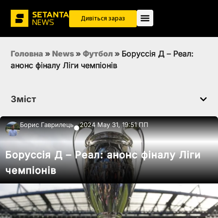
Дивіться зараз
Головна
»
News
»
Футбол
»
Боруссія Д – Реал:
анонс фіналу Ліги чемпіонів
Зміст
Борис Гаврилець
2024 May 31, 19:51 ПП
●
Боруссія Д – Реал: анонс фіналу Ліги
чемпіонів