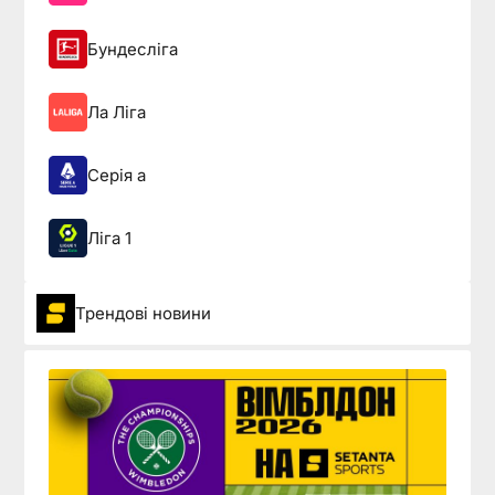
Бундесліга
Ла Ліга
Серія а
Ліга 1
Трендові новини