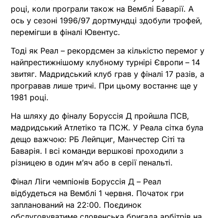
році, коли програли також на Вемблі Баварії. А
ось у сезоні 1996/97 дортмундці здобули трофей,
перемігши в фіналі Ювентус.
Тоді як Реал – рекордсмен за кількістю перемог у
найпрестижнішому клубному турнірі Європи – 14
звитяг. Мадридський клуб грав у фіналі 17 разів, а
програвав лише тричі. При цьому востаннє ще у
1981 році.
На шляху до фіналу Боруссія Д пройшла ПСВ,
мадридський Атлетіко та ПСЖ. У Реала сітка була
дещо важчою: РБ Лейпциг, Манчестер Сіті та
Баварія. І всі команди вершкові проходили з
різницею в один м’яч або в серії пенальті.
Фінал Ліги чемпіонів Боруссія Д – Реал
відбудеться на Вемблі 1 червня. Початок гри
запланований на 22:00. Поєдинок
обслуговуватиме словенська бригада арбітрів на