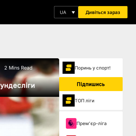
Дивіться зараз
UA
2 Mins Read
Поринь у спорт!
Підпишись
Бундесліги
ТОП ліги
Прем'єр-ліга