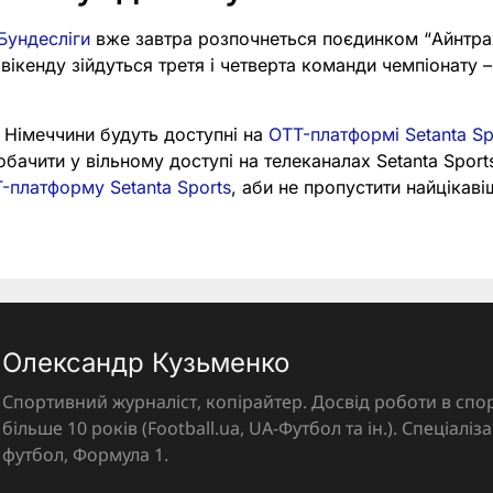
Бундесліги
вже завтра розпочнеться поєдинком “Айнтрах
вікенду зійдуться третя і четверта команди чемпіонату 
у Німеччини будуть доступні на
OTT-платформі Setanta Sp
бачити у вільному доступі на телеканалах Setanta Sports
-платформу Setanta Sports
, аби не пропустити найцікав
Олександр Кузьменко
Спортивний журналіст, копірайтер. Досвід роботи в спор
більше 10 років (Football.ua, UA-Футбол та ін.). Спеціалі
футбол, Формула 1.