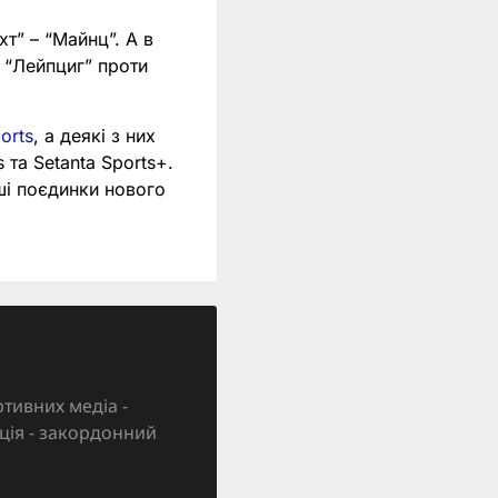
т” – “Майнц”. А в
– “Лейпциг” проти
orts
, а деякі з них
 та Setanta Sports+.
іші поєдинки нового
тивних медіа -
зація - закордонний