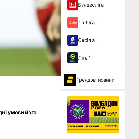
Бундесліга
Ла Ліга
Серія а
Ліга 1
Трендові новини
дні умови його