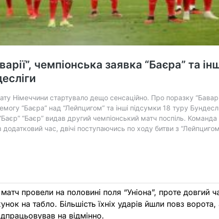
матч провели на половині поля “Уніона”, проте довгий ча
унок на табло. Більшість їхніх ударів йшли повз ворота,
ідпрацьовував на відмінно.