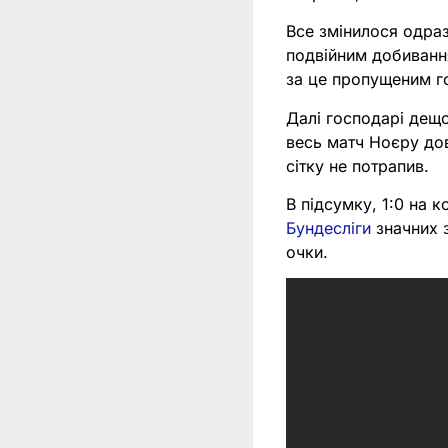
Все змінилося одраз
подвійним добивання
за це пропущеним г
Далі господарі дещ
весь матч Ноєру дов
сітку не потрапив.
В підсумку, 1:0 на 
Бундесліги
значних з
очки.