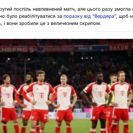
ругий поспіль невпевнений матч, але цього разу змогла
о було реабілітуватися за
поразку від “Вердера”
, щоб н
ь, і вони зробили це з величезним скрипом.