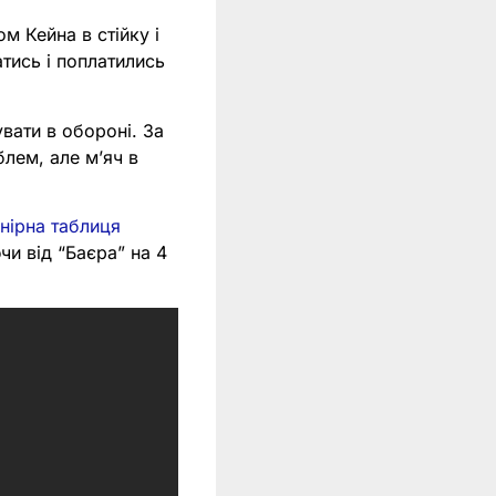
м Кейна в стійку і
тись і поплатились
вати в обороні. За
блем, але мʼяч в
нірна таблиця
чи від “Баєра” на 4