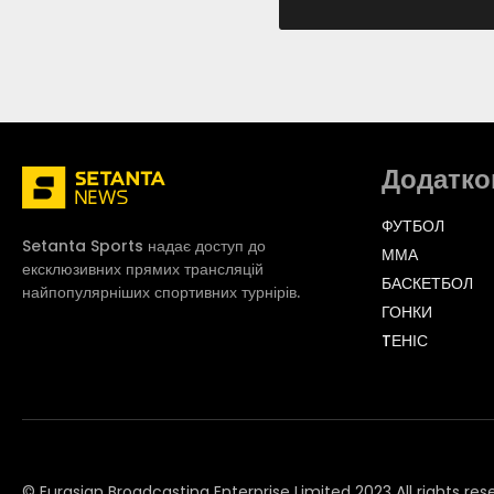
Додатко
ФУТБОЛ
Setanta Sports надає доступ до
ММА
ексклюзивних прямих трансляцій
БАСКЕТБОЛ
найпопулярніших спортивних турнірів.
ГОНКИ
TЕНІС
© Eurasian Broadcasting Enterprise Limited 2023 All rights res