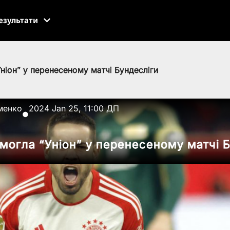
езультати
Уніон” у перенесеному матчі Бундесліги
менко
2024 Jan 25, 11:00 ДП
●
емогла “Уніон” у перенесеному матчі 