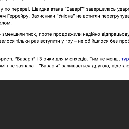
у по перерві. Швидка атака “Баварії” завершилась ударо
м Геррейру. Захисники “Уніона” не встигли перегрупува
олом.
о зменшили тиск, проте продовжили надійно відпрацьову
елося тільки раз вступити у гру – не обійшлося без про
користь “Баварії” і 3 очки для мюнхеців. Тим не менш,
тур
мін не зазнала – “Баварія” залишається другою, відстаю