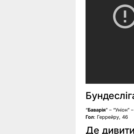
Бундесліг
“
Баварія
” – “Уніон” –
Гол
: Геррейру, 46
Де дивити