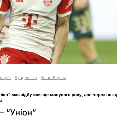
варія
Бундесліга
Уніон Берлін
Уніон” мав відбутися ще минулого року, але через пого
и.
– “Уніон”