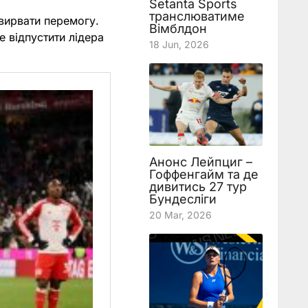
Setanta Sports
транслюватиме
 вирвати перемогу.
Вімблдон
е відпустити лідера
18 Jun, 2026
Анонс Лейпциг –
Гоффенгайм та де
дивитись 27 тур
Бундесліги
20 Mar, 2026