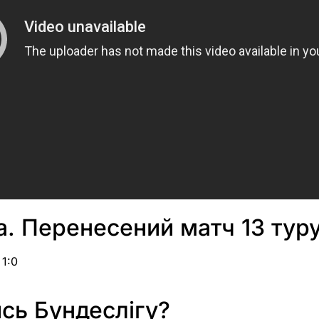
а. Перенесений матч 13 тур
 1:0
сь Бундеслігу?