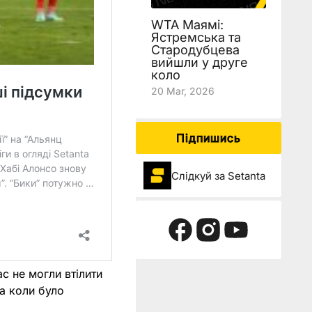
WTA Маямі:
Ястремська та
Стародубцева
вийшли у друге
коло
20 Mar, 2026
Підпишись
Слідкуй за Setanta
с не могли втілити
 а коли було