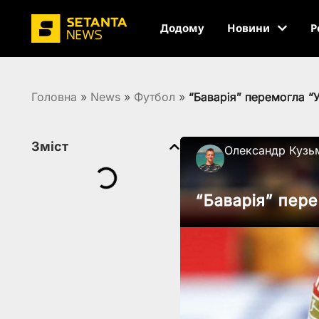
Додому
Новини
Р
Головна
»
News
»
Футбол
»
“Баварія” перемогла “
Зміст
Олександр Кузь
“Баварія” пер