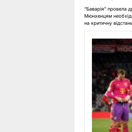
“Баварія” провела д
Мюнхенцям необхідн
на критичну відстан