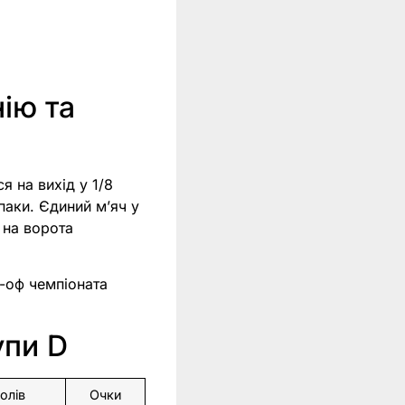
ію та
я на вихід у 1/8
паки. Єдиний м’яч у
 на ворота
й-оф чемпіоната
упи D
олів
Очки