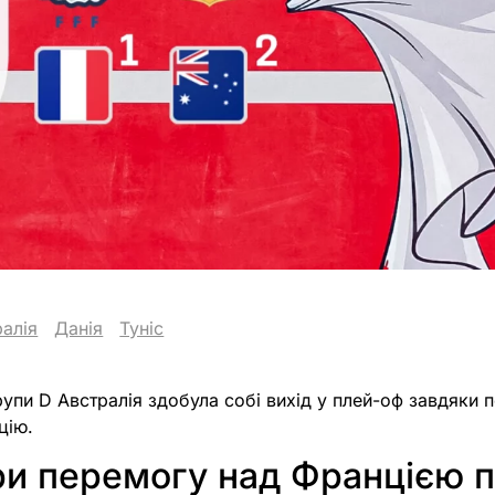
ралія
Данія
Туніс
рупи D Австралія здобула собі вихід у плей-оф завдяки 
цію.
ри перемогу над Францією 