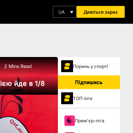
Дивіться зараз
UA
2 Mins Read
Поринь у спорт!
Підпишись
ією йде в 1/8
ТОП ліги
Прем'єр-ліга