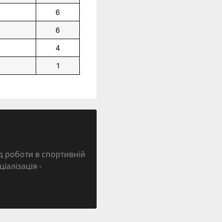
6
6
4
1
д роботи в спортивній
ціалізація -