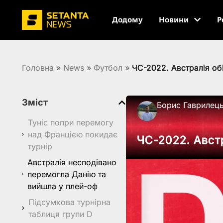
Додому
Новини
Р
Головна
»
News
»
Футбол
»
ЧС-2022. Австралія об
Зміст
Борис Гаврилец
Туніс попри перемогу
над Францією покидає
ЧС-2022. Австр
турнір
Австралія несподівано
перемогла Данію та
вийшла у плей-оф
Підсумкова турнірна
таблиця групи D