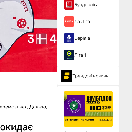
Бундесліга
Ла Ліга
Серія а
Ліга 1
Трендові новини
перемозі над Данією,
покидає