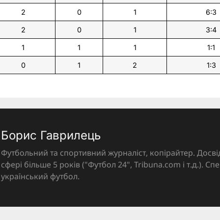
2
0
1
6:3
2
0
1
3:4
1
1
1
1:1
0
1
2
1:3
Борис Гаврилець
Футбольний та спортивний журналіст, копірайтер. Досві
сфері більше 5 років ("Футбол 24", Tribuna.com і т.д.). Спе
український футбол.