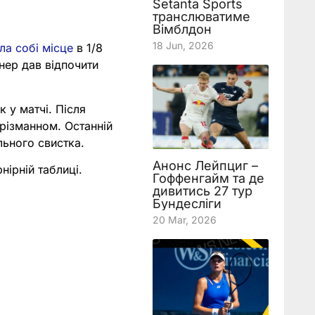
Setanta Sports
транслюватиме
Вімблдон
18 Jun, 2026
а собі місце
в 1/8
нер дав відпочити
к у матчі. Після
різманном. Останній
льного свистка.
Анонс Лейпциг –
нірній таблиці.
Гоффенгайм та де
дивитись 27 тур
Бундесліги
20 Mar, 2026