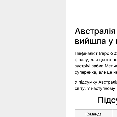
Австралія
вийшла у
Півфіналіст Євро-20
фіналу, для цього п
зустрічі забив Меть
суперника, але це н
У підсумку Австралі
світу. У наступному
Підс
Команда