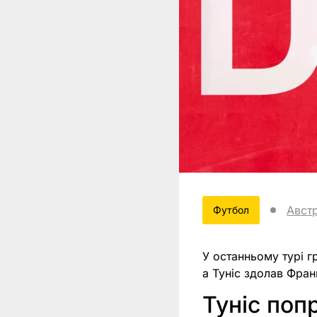
Авст
Футбол
У останньому турі г
а Туніс здолав Фран
Туніс поп