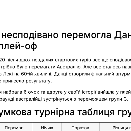
 несподівано перемогла Дан
 плей-оф
20 після двох невдалих стартових турів все ще сподівавс
отрібно було перемагати Австралію. Але все сталось нав
ю Лекі на 60-ій хвилині. Данці створили фінальний штурм
е принесло результату.
я набрала 6 очок та вдруге у своїй історії вийшла у пле
 раунді австралійці зустрінуться з переможцем групи C.
умкова турнірна таблиця гр
Перемог
Нічиїх
Поразок
Різниця г