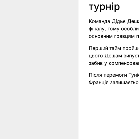
турнір
Команда Дідьє Деша
фіналу, тому особли
основним гравцям п
Перший тайм пройшов
цього Дешам випусти
забив у компенсован
Після перемоги Туніс
Франція залишається