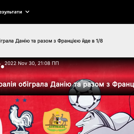
езультати
іграла Данію та разом з Францією йде в 1/8
ь
2022 Nov 30, 21:08 ПП
●
алія обіграла Данію та разом з Франц