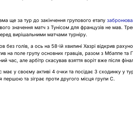
ма ще за тур до закінчення групового етапу
забронювал
вого значення матч з Тунісом для французів не мав. Тре
еред вирішальними матчами турніру.
 без голів, а ось на 58-ій хвилині Хазрі відкрив рахуно
в на поле групу основних гравців, разом з Мбаппе та Г
ий час, але арбітр скасував взяття воріт вже після фіна
 має у своєму активі 4 очки та посідає 3 сходинку у тур
 першою та зіграє проти другого місця групи C.