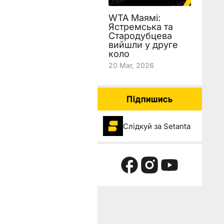
WTA Маямі:
Ястремська та
Стародубцева
вийшли у друге
коло
20 Mar, 2026
Підпишись
Слідкуй за Setanta