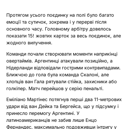
Протягом усього поєдинку на полі було багато
емоції та сутичок, зокрема і у перерві після
основного часу. Головному арбітру довелось
показати 15! жовтих карток за весь поєдинок, але
жодного вилучення.
Команди почали створювати моменти наприкінці
овертаймів. Аргентинці атакували позиційно, а
Нідерланди відповідали гострими контрвипадами.
Ближчою до гола була команда Скалоні, але
хлопців ван Гала рятували стійка, захисники або
голкіпер. Матч перейшов у серію пенальті.
Еміліано Мартінес потягнув перші два 11-метрових
удари від ван Дейка та Бергейса, що у підсумку і
принесло перемогу Аргентині. У
латиноамериканців не забив лише Енцо
Фернандес, максимально подовживши інтригу у