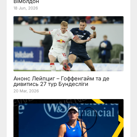
Вімблдон
18 Jun, 2026
Анонс Лейпциг – Гоффенгайм та де
дивитись 27 тур Бундесліги
20 Mar, 2026