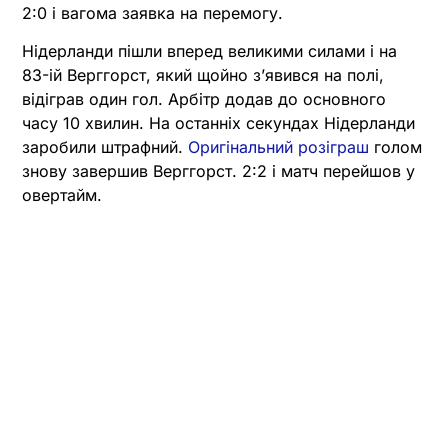
2:0 і вагома заявка на перемогу.
Нідерланди пішли вперед великими силами і на
83-ій Верггорст, який щойно з’явився на полі,
відіграв один гол. Арбітр додав до основного
часу 10 хвилин. На останніх секундах Нідерланди
заробили штрафний.
Оригінальний розіграш
голом
знову завершив Верггорст. 2:2 і матч перейшов у
овертайм.