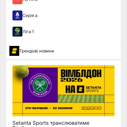
Серія а
Ліга 1
Трендові новини
Setanta Sports транслюватиме