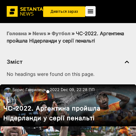
Дивіться зараз
Головна
»
News
»
Футбол
»
ЧС-2022. Аргентина
пройшла Нідерланди у серії пенальті
Зміст
No headings were found on this page.
Борис Гаврилець
2022 Dec 09, 22:28 ПП
●
ЧС-2022. Аргентина пройшла
Нідерланди у серії пенальті