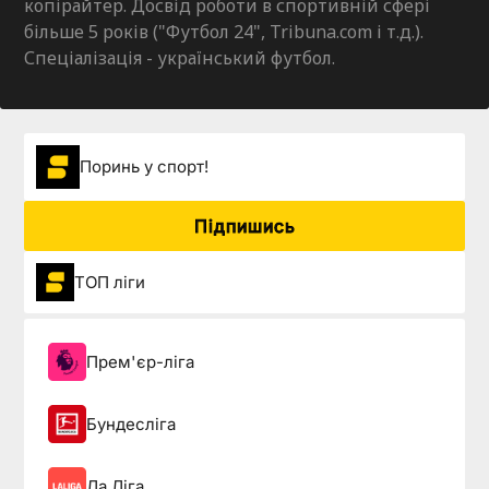
копірайтер. Досвід роботи в спортивній сфері
більше 5 років ("Футбол 24", Tribuna.com і т.д.).
Спеціалізація - український футбол.
Поринь у спорт!
Підпишись
ТОП ліги
Прем'єр-ліга
Бундесліга
Ла Ліга