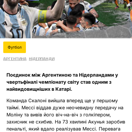
Футбол
Аргентина
Нідерланди
Поєдинок між Аргентиною та Нідерландами у
чвертьфіналі чемпіонату світу став одним з
найвидовищніших в Катарі.
Команда Скалоні вийшла вперед ще у першому
таймі. Мессі віддав дуже неочевидну передачу на
Моліну та вивів його віч-на-віч з голкіпером,
захисник не схибив. На 73 хвилині Акунья заробив
пенальті, який вдало реалізував Мессі. Перевага