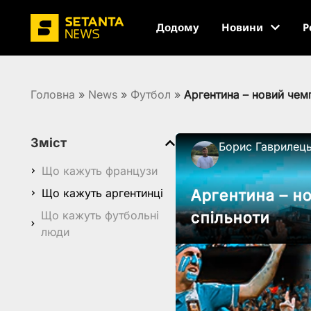
Додому
Новини
Р
Головна
»
News
»
Футбол
»
Аргентина – новий чемп
Зміст
Борис Гаврилец
Що кажуть французи
Що кажуть аргентинці
Аргентина – но
Що кажуть футбольні
спільноти
люди