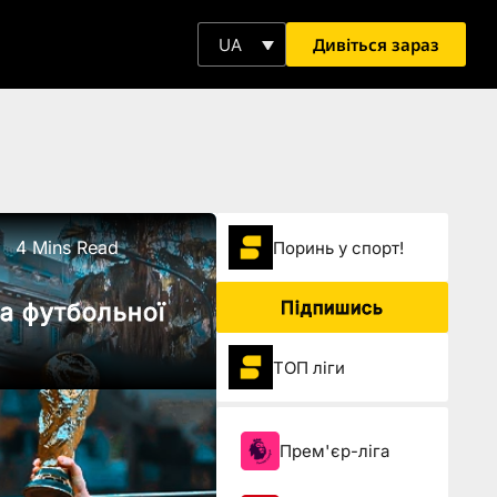
Дивіться зараз
UA
4 Mins Read
Поринь у спорт!
Підпишись
та футбольної
ТОП ліги
Прем'єр-ліга