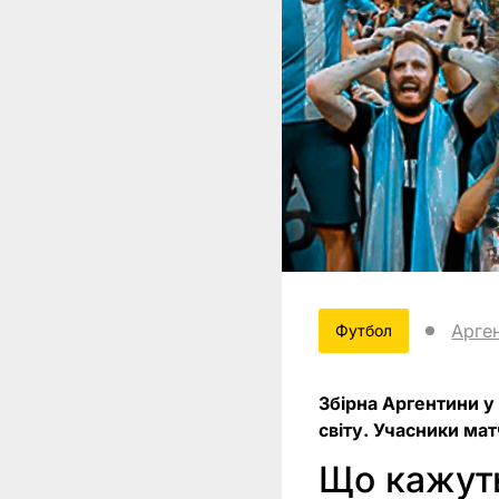
Арге
Футбол
Збірна Аргентини у
світу. Учасники ма
Що кажут