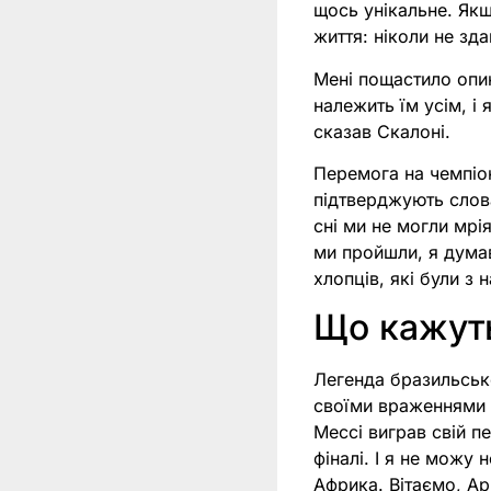
щось унікальне. Якщ
життя: ніколи не зд
Мені пощастило опин
належить їм усім, і
сказав Скалоні.
Перемога на чемпіон
підтверджують слов
сні ми не могли мрі
ми пройшли, я думав
хлопців, які були з 
Що кажут
Легенда бразильськ
своїми враженнями 
Мессі виграв свій п
фіналі. І я не можу
Африка. Вітаємо, Ар