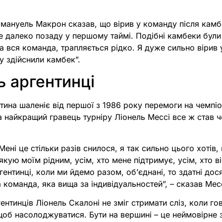
Емануель Макрон сказав, що вірив у команду після кам
е далеко позаду у першому таймі. Подібні камбеки були 
 вся команда, трапляється рідко. Я дуже сильно вірив 
у здійснили камбек”.
 аргентинці
тина шаленіє від першої з 1986 року перемоги на чемпіон
та найкращий гравець турніру Ліонель Мессі все ж став ч
Мені це стільки разів снилося, я так сильно цього хотів
якую моїм рідним, усім, хто мене підтримує, усім, хто в
гентинці, коли ми йдемо разом, об’єднані, то здатні до
команда, яка вища за індивідуальностей”, – сказав Месс
ентинців Ліонель Скалоні не зміг стримати сліз, коли г
щоб насолоджуватися. Бути на вершині – це неймовірне 