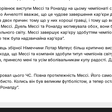
порівнює виступи Мессі та Роналду на цьому чемпіонаті с
о Анчелотті вважає, що це чудове завершення кар’єри д
з двох причин: тому що у них хороші гравці, і тому що 
– Мессі. Дуель Мессі та Роналду мотивувала обох, вони
льного світу. Мессі завершує кар’єру здобуттям чемпіо
го теж була надзвичайна кар’єра”.
вець збірної Німеччини Лотар Матеус більш критично в
ода, що Мессі та компанія здобули титул чемпіонів світу.
в, принесло мені та усім вболівальникам купу радості. Д
.
провал цього ЧС. Повна протилежність Мессі. Його са
бисто. Колись він був великим футболістом, а тепер ост
 Роналду”.