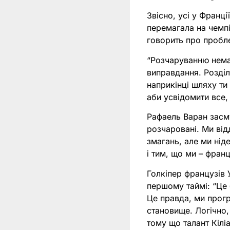
Звісно, усі у Франц
перемагала на чемпі
говорить про пробл
“Розчаруванню немає
виправдання. Розді
наприкінці шляху ти
аби усвідомити все,
Рафаель Варан засм
розчаровані. Ми від
змагань, але ми ні
і тим, що ми – фран
Голкіпер французів 
першому таймі: “Це 
Це правда, ми прог
становище. Логічно,
тому що талант Кілі