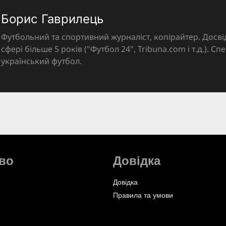
Борис Гаврилець
Футбольний та спортивний журналіст, копірайтер. Досві
сфері більше 5 років ("Футбол 24", Tribuna.com і т.д.). Спе
український футбол.
во
Довідка
Довідка
Правила та умови