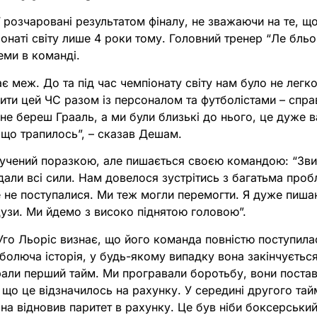
ії розчаровані результатом фіналу, не зважаючи на те, 
онаті світу лише 4 роки тому. Головний тренер “Ле бль
еми в команді.
 меж. До та під час чемпіонату світу нам було не легко
лити цей ЧС разом із персоналом та футболістами – спр
 не береш Грааль, а ми були близькі до нього, це дуже 
 що трапилось”, – сказав Дешам.
учений поразкою, але пишається своєю командою: “Зви
дали всі сили. Нам довелося зустрітись з багатьма проб
де не поступалися. Ми теж могли перемогти. Я дуже пи
цузи. Ми йдемо з високо піднятою головою”.
Уго Льоріс визнає, що його команда повністю поступила
болюча історія, у будь-якому випадку вона закінчується
рали перший тайм. Ми програвали боротьбу, вони постав
 що це відзначилось на рахунку. У середині другого тай
ана відновив паритет в рахунку. Це був ніби боксерськи