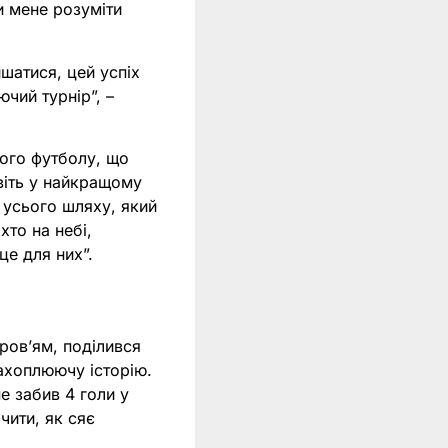
и мене розуміти
шатися, цей успіх
чий турнір”, –
кого футболу, що
віть у найкращому
 усього шляху, який
хто на небі,
це для них”.
ров’ям, поділився
ахоплюючу історію.
е забив 4 голи у
чити, як сяє