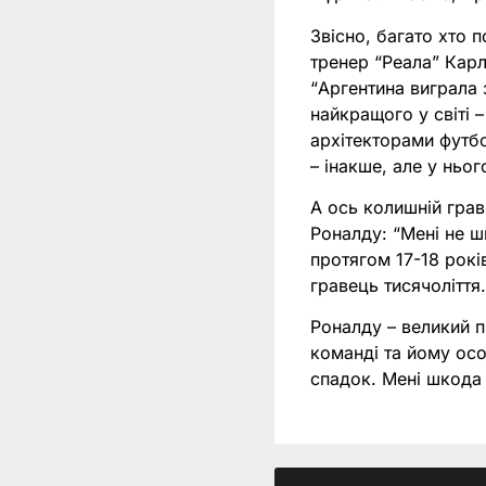
Звісно, багато хто 
тренер “Реала” Карл
“Аргентина виграла 
найкращого у світі 
архітекторами футбо
– інакше, але у ньо
А ось колишній гра
Роналду: “Мені не шк
протягом 17-18 рокі
гравець тисячоліття
Роналду – великий 
команді та йому осо
спадок. Мені шкода