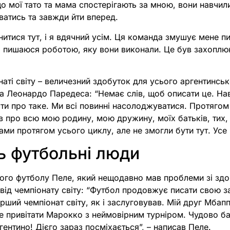
о мої тато та мама спостерігають за мною, вони навчил
аватись та завжди йти вперед.
итися тут, і я вдячний усім. Ця команда змушує мене пи
 я пишаюся роботою, яку вони виконали. Це був захоплюю
аті світу – величезний здобуток для усього аргентинсь
а Леонардо Паредеса: “Немає слів, щоб описати це. На
яти про таке. Ми всі повинні насолоджуватися. Протягом
 про всю мою родину, мою дружину, моїх батьків, тих, 
нами протягом усього циклу, але не змогли бути тут. Усе 
ь футбольні люди
ого футболу Пеле, який нещодавно мав проблеми зі здо
від чемпіонату світу: “Футбол продовжує писати свою з
ерший чемпіонат світу, як і заслуговував. Мій друг Мбапп
 не привітати Марокко з неймовірним турніром. Чудово ба
гентино! Дієго зараз посміхається”, – написав Пеле.