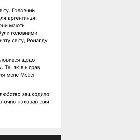
віту. Головний
ля аргентинця:
вони мають
 були головними
нату світу, Роналду
исловився щодо
 Те, як він грав
ля мене Мессі –
молюбство зашкодило
аточно поховав свій