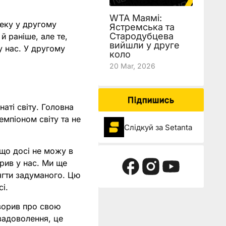
WTA Маямі:
беку у другому
Ястремська та
Стародубцева
й раніше, але те,
вийшли у друге
у нас. У другому
коло
20 Mar, 2026
Підпишись
аті світу. Головна
емпіоном світу та не
Слідкуй за Setanta
, що досі не можу в
ірив у нас. Ми ще
сягти задуманого. Цю
і.
оворив про свою
задоволення, це