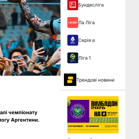
Бундесліга
Ла Ліга
Серія а
Ліга 1
Трендові новини
алі чемпіонату
могу Аргентини.