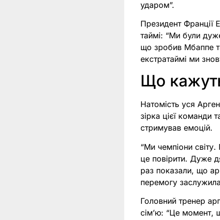
ударом”.
Президент Франції 
таймі: “Ми були дуж
що зробив Мбаппе та
екстратаймі ми знов
Що кажуть
Натомість уся Арген
зірка цієї команди 
стримував емоцій.
“Ми чемпіони світу. 
це повірити. Дуже д
раз показали, що ар
перемогу заслужила 
Головний тренер арг
сім’ю: “Це момент, 