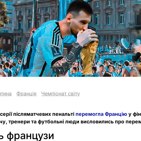
нтина
Франція
Чемпіонат світу
 серії післяматчевих пенальті
перемогла Францію
у фін
тчу, тренери та футбольні люди висловились про пере
ь французи