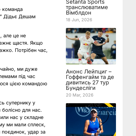
Setanta Sports
транслюватиме
що команда
Вімблдон
о” Дідьє Дешам
18 Jun, 2026
, але це не
авжнє щастя. Якщо
важко. Потрібен час,
чайно, ми дуже
Анонс Лейпциг –
лемами під час
Гоффенгайм та де
дивитись 27 тур
шаюся цією командою
Бундесліги
20 Mar, 2026
сь супернику у
 болісно для нас.
или нас у складне
му ми мали сплеск,
й поєдинок, удар за