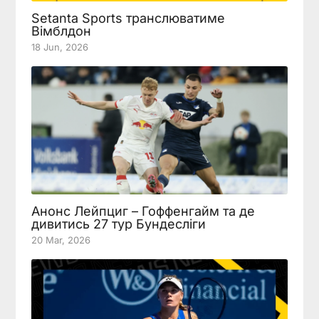
Setanta Sports транслюватиме
Вімблдон
18 Jun, 2026
Анонс Лейпциг – Гоффенгайм та де
дивитись 27 тур Бундесліги
20 Mar, 2026