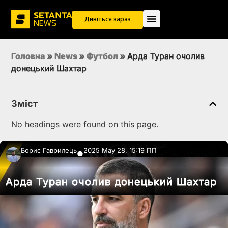
Дивіться зараз
Головна
»
News
»
Футбол
»
Арда Туран очолив
донецький Шахтар
Зміст
No headings were found on this page.
Борис Гаврилець
2025 May 28, 15:19 ПП
●
Арда Туран очолив донецький Шахтар