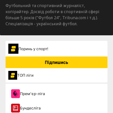
Футбольний та спортивний журналіст,
копірайтер. Досвід роботи в спортивній сфері
більше 5 років ("Футбол 24", Tribuna.com і т.д.).
Спеціалізація - український футбол.
Поринь у спорт!
Підпишись
ТОП ліги
Прем'єр-ліга
Бундесліга