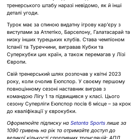
тренерського штабу наразі невідомо, як й інші
деталі угоди.
Турок має за спиною видатну ігрову кар’єру з
виступами за Атлетіко, Барселону, Галатасарай та
низку інших турецьких клубів. Става чемпіоном
Іспанії та Туреччини, вигравав Кубки та
Суперкубки цих країн, а також перемагав у Лізі
Європи.
Свій тренерський шлях розпочав у квітні 2023
року, коли очолив Еюпспор. У своєму першому
повноцінному сезоні наставник виграв з
командою Лігу 1 та підвищився у класі. Цього
сезону Суперліги Еюпспор посів 6 місце – за крок
до кваліфікації у єврокубки.
Оформлюйте підписку на
Setanta Sports
лише за
1090 гривень на рік та отримайте доступ до
великої кількості спортивних трансляцій: АПЛ,