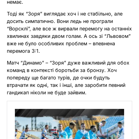
немає.
Тоді як “Зоря” виглядає хоч і не стабільно, але
досить симпатично. Вони ледь не програли
“Ворсклі”, але все ж вирвали перемогу на останніх
хвилинах завдяки двом голам. А ось зі “Львовом”
вже не було особливих проблем – впевнена
перемога 3:1.
Матч “Динамо” – “Зоря” дуже важливий для обох
команд в контексті боротьби за бронзу. Хоч
попереду ще багато турів, де очки будуть
втрачати як одні, так і інші, але заробити певний
гандикап ніколи не буде зайвим.