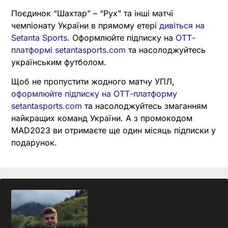
Поєдинок “Шахтар” – “Рух” та інші матчі
чемпіонату України в прямому етері
дивіться на
Setanta Sports
. Оформлюйте підписку на
ОТТ-
платформі setantasports.com
та насолоджуйтесь
українським футболом.
Щоб не пропустити жодного матчу УПЛ,
оформлюйте підписку на ОТТ-платформу
setantasports.com
та насолоджуйтесь змаганням
найкращих команд України. А з промокодом
MAD2023 ви отримаєте ще один місяць підписки у
подарунок.