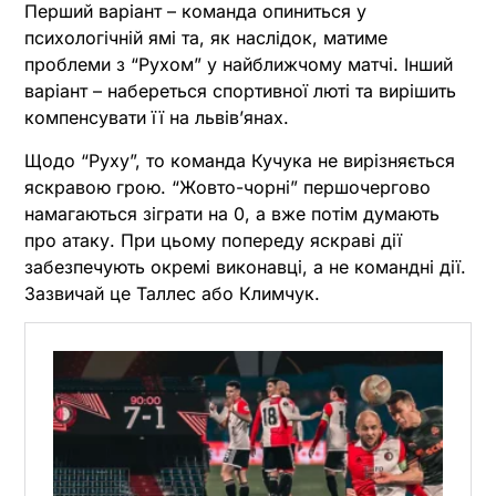
Перший варіант – команда опиниться у
психологічній ямі та, як наслідок, матиме
проблеми з “Рухом” у найближчому матчі. Інший
варіант – набереться спортивної люті та вирішить
компенсувати її на львів’янах.
Щодо “Руху”, то команда Кучука не вирізняється
яскравою грою. “Жовто-чорні” першочергово
намагаються зіграти на 0, а вже потім думають
про атаку. При цьому попереду яскраві дії
забезпечують окремі виконавці, а не командні дії.
Зазвичай це Таллес або Климчук.