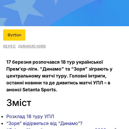
Футбол
Верес
Динамо Київ
17 березня розпочався 18 тур української
Прем’єр-ліги. “Динамо” та “Зоря” зіграють у
центральному матчі туру. Головні інтриги,
останні новини та де дивитись матчі УПЛ – в
анонсі Setanta Sports.
Зміст
Розклад 18 туру УПЛ
“Зоря” відірветься від “Динамо”?