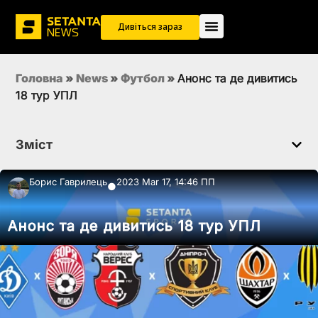
Дивіться зараз
Головна
»
News
»
Футбол
»
Анонс та де дивитись
18 тур УПЛ
Зміст
Борис Гаврилець
2023 Mar 17, 14:46 ПП
●
Анонс та де дивитись 18 тур УПЛ