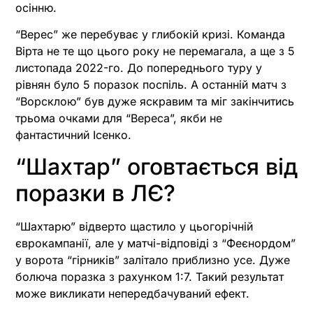
осінню.
“Верес” же перебуває у глибокій кризі. Команда
Вірта не те що цього року не перемагала, а ще з 5
листопада 2022-го. До попереднього туру у
рівнян було 5 поразок поспіль. А останній матч з
“Ворсклою” був дуже яскравим та міг закінчитись
трьома очками для “Вереса”, якби не
фантастичний Ісенко.
“Шахтар” оговтається від
поразки в ЛЄ?
“Шахтарю” відверто щастило у цьогорічній
єврокампанії, але у матчі-відповіді з “Феєнордом”
у ворота “гірників” залітало приблизно усе. Дуже
болюча поразка з рахунком 1:7. Такий результат
може викликати непередбачуваний ефект.