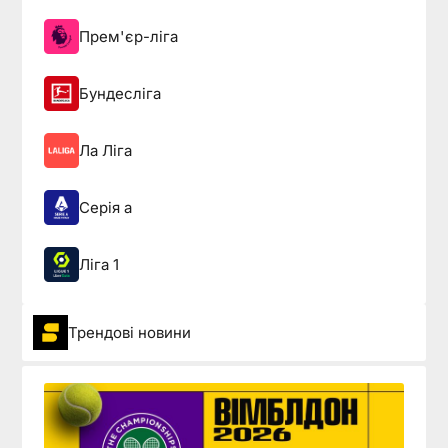
Прем'єр-ліга
Бундесліга
Ла Ліга
Серія а
Ліга 1
Трендові новини