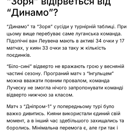
“Зоря” відірветься від
“Динамо”?
“Динамо” та “Зоря” сусіди у турнірній таблиці. При
цьому вище перебуває саме луганська команда.
Підопічні ван Леувена мають в активі 34 очки у 17
матчах, у киян 33 очки за таку ж кількість
поєдинків.
“Біло-сині” відверто не вражають грою у весняній
частині сезону. Програний матч з “Інгульцем”
можна вважати повним провалом, команда
Луческу не змогла нічого запропонувати команді
відверто нижчою за класом.
Матч з “Дніпром-1” у попередньому турі було
важко дивитись. Кияни використали єдиний свій
момент, а в інший час здебільшого захищались та
боролись. Мінімальна перемога є, але гри так і