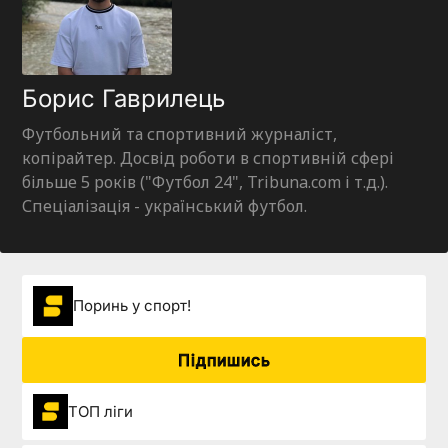
Борис Гаврилець
Футбольний та спортивний журналіст,
копірайтер. Досвід роботи в спортивній сфері
більше 5 років ("Футбол 24", Tribuna.com і т.д.).
Спеціалізація - український футбол.
Поринь у спорт!
Підпишись
ТОП ліги