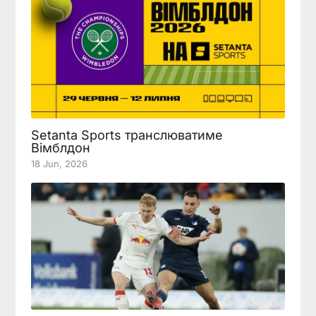
Setanta Sports транслюватиме
Вімблдон
18 Jun, 2026