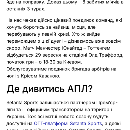
йде на поправку. Доказ цьому – 8 забитих м’ячів в
останніх 3 турах.
На нас чекає дійсно цікавий поєдинок команд, які
хочуть боротись за найвищі місця, але
перебувають у певній кризі. Хто ж вийде
переможцем з цієї дуелі – дізнаємось вже зовсім
скоро. Матч Манчестер Юнайтед – Тоттенгем
відбудеться 29 вересня на стадіоні Олд Траффорд,
початок гри – о 18:30 за Києвом.
Обслуговуватиме поєдинок бригада арбітрів на
чолі з Крісом Каваною.
Де дивитись АПЛ?
Setanta Sports залишається партнером Премʼєр-
ліги та її офіційним транслятором на території
України. Тож всі матчі нового сезону будуть
доступні на
OTT-платформі Setanta Sports
, а деякі