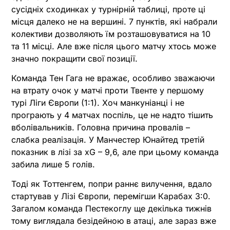
сусідніх сходинках у турнірній таблиці, проте ці
місця далеко не на вершині. 7 пунктів, які набрали
колективи дозволяють їм розташовуватися на 10
та 11 місці. Але вже після цього матчу хтось може
значно покращити свої позиції.
Команда Тен Гага не вражає, особливо зважаючи
на втрату очок у матчі проти Твенте у першому
турі Ліги Європи (1:1). Хоч манкуніанці і не
програють у 4 матчах поспіль, це не надто тішить
вболівальників. Головна причина провалів –
слабка реалізація. У Манчестер Юнайтед третій
показник в лізі за xG – 9,6, але при цьому команда
забила лише 5 голів.
Тоді як Тоттенгем, попри раннє вилучення, вдало
стартував у Лізі Європи, перемігши Карабах 3:0.
Загалом команда Пестекоглу ще декілька тижнів
тому виглядала безідейною в атаці, але зараз вже