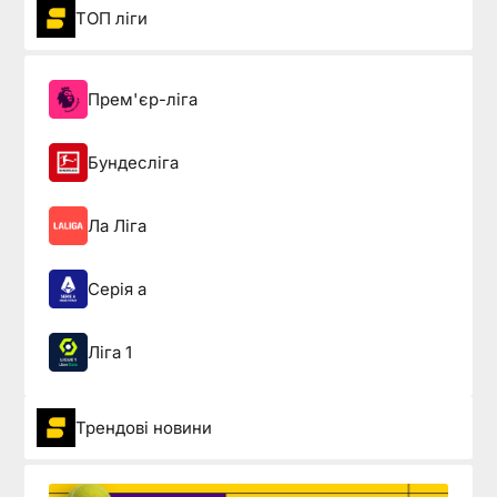
ТОП ліги
Прем'єр-ліга
Бундесліга
Ла Ліга
Серія а
Ліга 1
Трендові новини