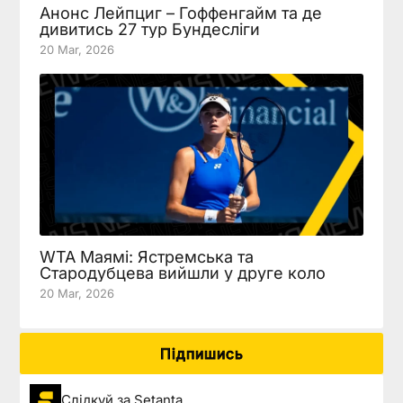
Анонс Лейпциг – Гоффенгайм та де
дивитись 27 тур Бундесліги
20 Mar, 2026
WTA Маямі: Ястремська та
Стародубцева вийшли у друге коло
20 Mar, 2026
Підпишись
Слідкуй за Setanta