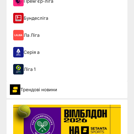
Прем'єр-ліга
Бундесліга
Ла Ліга
Серія а
Ліга 1
Трендові новини