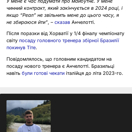
У мене є час подумати про майбутнє. У мене
чинний контракт, який закінчується в 2024 році, і
якщо “Реал” не звільнить мене до цього часу, я
не збираюся йти”
, –
сказав
Анчелотті.
Після поразки від Хорватії у 1/4 фіналу чемпіонату
світу
посаду головного тренера збірної Бразилії
покинув Тіте
.
Повідомлялось, що головним кандидатом на
посаду нового тренера є Анчелотті. Бразильці
навіть
були готові чекати
італійця до літа 2023-го.