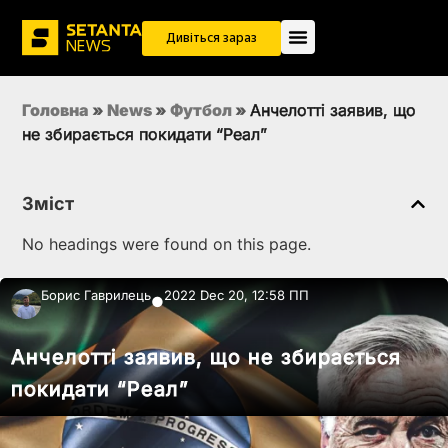
Дивіться зараз
Головна
»
News
»
Футбол
»
Анчелотті заявив, що
не збирається покидати “Реал”
Зміст
No headings were found on this page.
Борис Гаврилець
2022 Dec 20, 12:58 ПП
●
Анчелотті заявив, що не збирається
покидати “Реал”