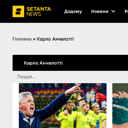
Додому
Новини
Р
Головна
»
Карло Анчелотті
Карло Анчелотті