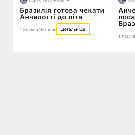
Бразилія готова чекати
Анче
Анчелотті до літа
поса
Браз
Детальніше
1 Хвилин Читання
1 Хвили