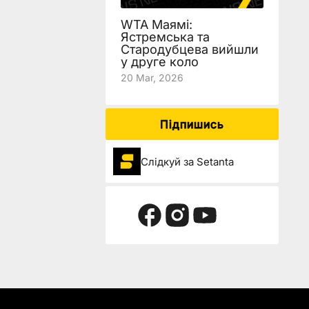
WTA Маямі:
Ястремська та
Стародубцева вийшли
у друге коло
20 Mar, 2026
Підпишись
Слідкуй за Setanta