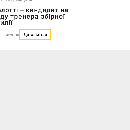
лотті – кандидат на
ду тренера збірної
илії
Детальніше
н Читання