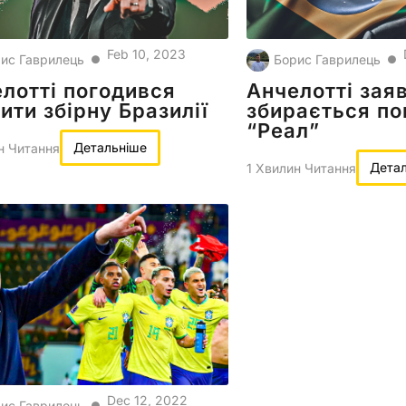
Feb 10, 2023
ис Гаврилець
Борис Гаврилець
●
●
лотті погодився
Анчелотті зая
ити збірну Бразилії
збирається по
“Реал”
Детальніше
н Читання
Дета
1 Хвилин Читання
Dec 12, 2022
ис Гаврилець
●