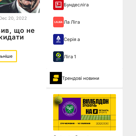
Бундесліга
Dec 20, 2022
Ла Ліга
вив, що не
кидати
Серія а
льніше
Ліга 1
Трендові новини