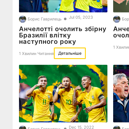
Jul 05, 2023
Борис Гаврилець
Бор
●
Анчелотті очолить збірну
Анче
Бразилії влітку
очол
наступного року
1 Хвили
Детальніше
1 Хвилин Читання
Dec 15, 2022
Борис Гаврилець
Бор
●