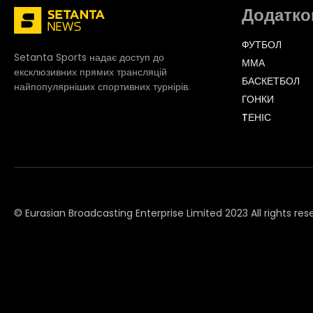
Додатко
ФУТБОЛ
Setanta Sports надає доступ до
ММА
ексклюзивних прямих трансляцій
БАСКЕТБОЛ
найпопулярніших спортивних турнірів.
ГОНКИ
TЕНІС
© Eurasian Broadcasting Enterprise Limited 2023 All rights res
© Adjara.com LLC 2023 All rights reserved