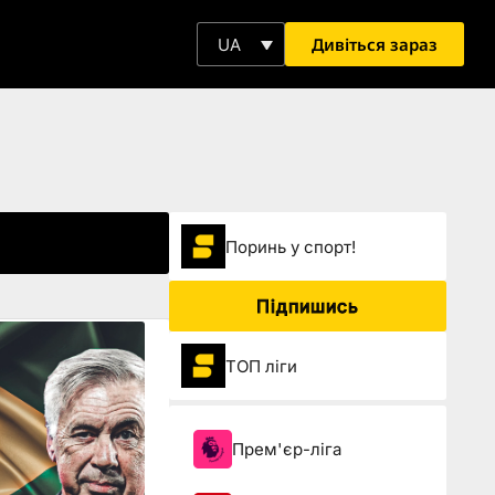
Дивіться зараз
UA
Поринь у спорт!
Підпишись
ТОП ліги
Прем'єр-ліга