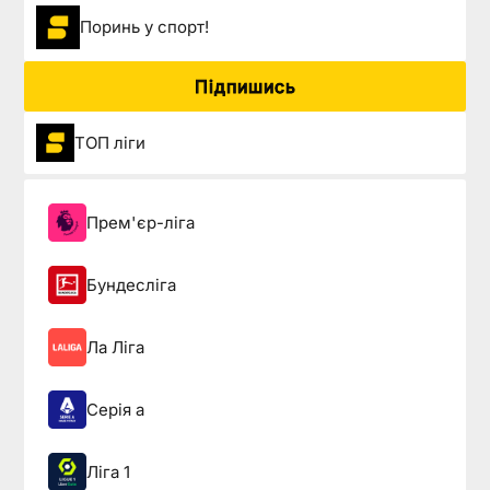
Поринь у спорт!
Підпишись
ТОП ліги
Прем'єр-ліга
Бундесліга
Ла Ліга
Серія а
Ліга 1