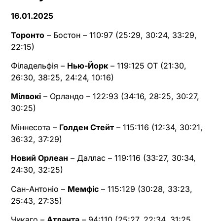
16.01.2025
Торонто
– Бостон – 110:97 (25:29, 30:24, 33:29,
22:15)
Філадельфія –
Нью-Йорк
– 119:125 OT (21:30,
26:30, 38:25, 24:24, 10:16)
Мілвокі
– Орландо – 122:93 (34:16, 28:25, 30:27,
30:25)
Міннесота –
Голден Стейт
– 115:116 (12:34, 30:21,
36:32, 37:29)
Новий Орлеан
– Даллас – 119:116 (33:27, 30:34,
24:30, 32:25)
Сан-Антоніо –
Мемфіс
– 115:129 (30:28, 33:23,
25:43, 27:35)
Чикаго –
Атланта
– 94:110 (25:27, 22:34, 31:25,