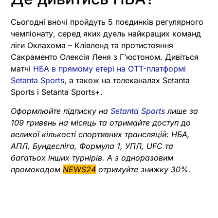
Сьогодні вночі пройдуть 5 поєдинків регулярного
чемпіонату, серед яких дуель найкращих команд
ліги Оклахома – Клівленд та протистояння
Сакраменто Олексія Леня з Гʼюстоном. Дивіться
матчі
НБА в прямому етері на OTT-платформі
Setanta Sports
, а також на телеканалах Setanta
Sports і Setanta Sports+.
Оформлюйте підписку на
Setanta Sports
лише за
109 гривень на місяць та отримайте доступ до
великої кількості спортивних трансляцій: НБА,
АПЛ, Бундесліга, Формула 1, УПЛ, UFC та
багатьох інших турнірів. А з одноразовим
промокодом
NEWS24
отримуйте знижку 30%.