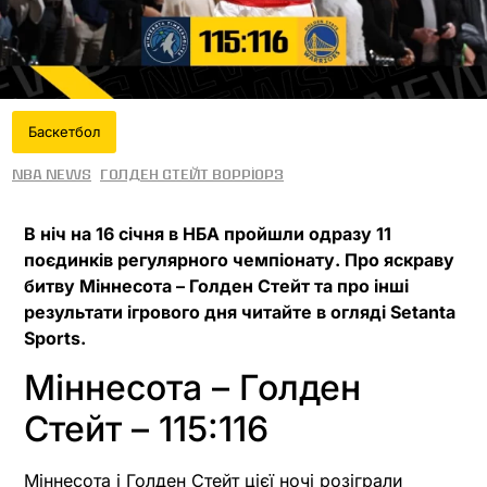
Баскетбол
NBA News
Голден Стейт Ворріорз
В ніч на 16 січня в НБА пройшли одразу 11
поєдинків регулярного чемпіонату. Про яскраву
битву Міннесота – Голден Стейт та про інші
результати ігрового дня читайте в огляді Setanta
Sports.
Міннесота – Голден
Стейт – 115:116
Міннесота і Голден Стейт цієї ночі розіграли