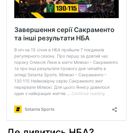
Де дивитись НБА?