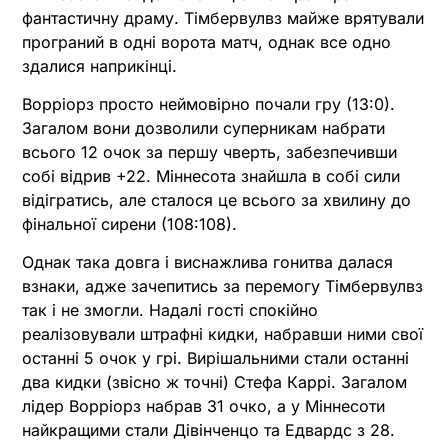
фантастичну драму. Тімбервулвз майже врятували
програний в одні ворота матч, однак все одно
здалися наприкінці.
Ворріорз просто неймовірно почали гру (13:0).
Загалом вони дозволили суперникам набрати
всього 12 очок за першу чверть, забезпечивши
собі відрив +22. Міннесота знайшла в собі сили
відігратись, але сталося це всього за хвилину до
фінальної сирени (108:108).
Однак така довга і виснажлива гонитва далася
взнаки, адже зачепитись за перемогу Тімбервулвз
так і не змогли. Надалі гості спокійно
реалізовували штрафні кидки, набравши ними свої
останні 5 очок у грі. Вирішальними стали останні
два кидки (звісно ж точні) Стефа Каррі. Загалом
лідер Ворріорз набрав 31 очко, а у Міннесоти
найкращими стали Дівінченцо та Едвардс з 28.