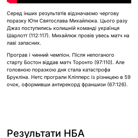
Серед інших результатів відзначаємо чергову
поразку Юти Святослава Михайлюка. Цього разу
Джаз поступились колишній команді українця
Шарлотт (112:117). Михайлюк провів увесь матч на
лаві запасних.
Програв і чинний чемпіон. Після непоганого
старту Бостон віддав матч Торонто (97:110). Але
головною поразкою дня стала катастрофа
Брукліна. Нетс програли Кліпперс із різницею в 59
очок, оформивши антирекорд франшизи (67:126).
Результати НБА