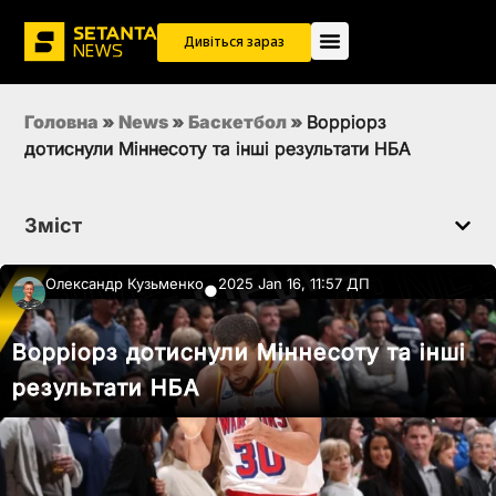
Дивіться зараз
Головна
»
News
»
Баскетбол
»
Ворріорз
дотиснули Міннесоту та інші результати НБА
Зміст
Олександр Кузьменко
2025 Jan 16, 11:57 ДП
●
Ворріорз дотиснули Міннесоту та інші
результати НБА