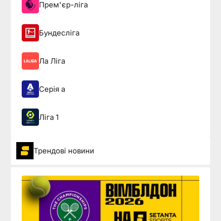
Прем'єр-ліга
Бундесліга
Ла Ліга
Серія а
Ліга 1
Трендові новини