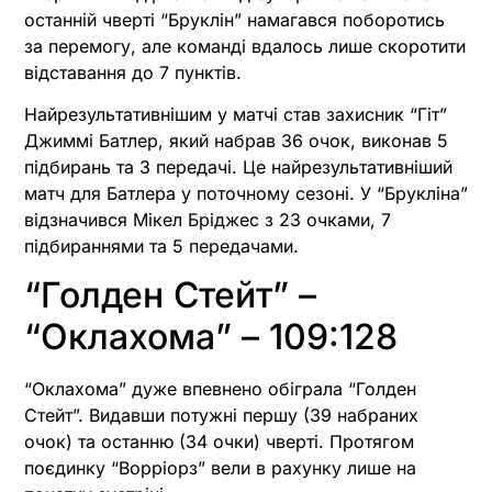
останній чверті “Бруклін” намагався поборотись
за перемогу, але команді вдалось лише скоротити
відставання до 7 пунктів.
Найрезультативнішим у матчі став захисник “Гіт”
Джиммі Батлер, який набрав 36 очок, виконав 5
підбирань та 3 передачі. Це найрезультативніший
матч для Батлера у поточному сезоні. У “Брукліна”
відзначився Мікел Бріджес з 23 очками, 7
підбираннями та 5 передачами.
“Голден Стейт” –
“Оклахома” – 109:128
“Оклахома” дуже впевнено обіграла “Голден
Стейт”. Видавши потужні першу (39 набраних
очок) та останню (34 очки) чверті. Протягом
поєдинку “Ворріорз” вели в рахунку лише на