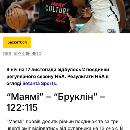
Баскетбол
NBA
Бруклін Нетс
В ніч на 17 листопада відбулось 2 поєдинки
регулярного сезону НБА. Результати НБА в
огляді
Setanta Sports
.
“Маямі” – “Бруклін” –
122:115
“Маямі” провів досить рівний поєдинок та за три
чверті зміг відірватись від суперника на 12 очок. В