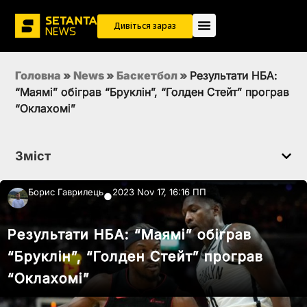
Дивіться зараз
Головна
»
News
»
Баскетбол
»
Результати НБА:
“Маямі” обіграв “Бруклін”, “Голден Стейт” програв
“Оклахомі”
Зміст
Борис Гаврилець
2023 Nov 17, 16:16 ПП
●
Результати НБА: “Маямі” обіграв
“Бруклін”, “Голден Стейт” програв
“Оклахомі”