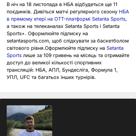
В ніч на 18 листопада в НБА відбудеться ще 11
поєдинків. Дивіться матчі регулярного сезону
НБА
в прямому етері на OTT-платформі Setanta Sports
,
а також на телеканалах Setanta Sports і Setanta
Sports+. Оформлюйте підписку на
setantasports.com, щоб слідкувати за баскетболом
світового рівня.Оформлюйте підписку на
Setanta
Sports
лише за 109 гривень на місяць та отримайте
доступ до великої кількості спортивних
трансляцій: НБА, АПЛ, Бундесліга, Формула 1,
УПЛ, UFC та багатьох інших турнірів.