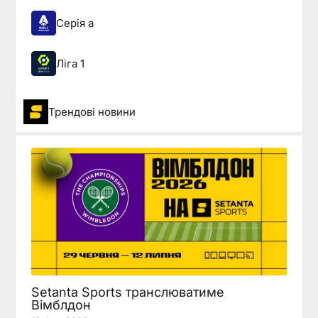
Серія а
Ліга 1
Трендові новини
Setanta Sports транслюватиме
Вімблдон