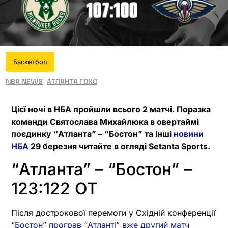
Баскетбол
NBA News
Атланта Гокс
Цієї ночі в НБА пройшли всього 2 матчі. Поразка
команди Святослава Михайлюка в овертаймі
поєдинку “Атланта” – “Бостон” та інші
новини
НБА
29 березня читайте в огляді Setanta Sports.
“Атланта” – “Бостон” –
123:122 OT
Після дострокової перемоги у Східній конференції
“Бостон” програв “Атланті” вже другий матч