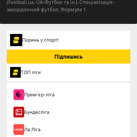
(Football.ua, UA-Футбол та ін.). Спеціалізація -
закордонний футбол, Формула 1.
Поринь у спорт!
Підпишись
ТОП ліги
Прем'єр-ліга
Бундесліга
Ла Ліга