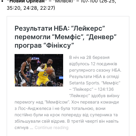
“Новий Орлеан”
– “Мілвокі” – 107:100 (26:25,
35:20, 24:28, 22:27)