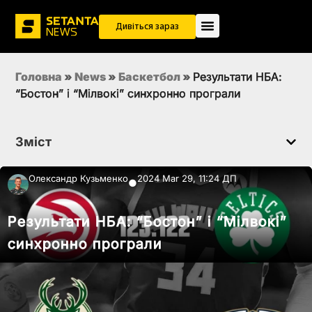
Дивіться зараз
Головна
»
News
»
Баскетбол
»
Результати НБА:
“Бостон” і “Мілвокі” синхронно програли
Зміст
Олександр Кузьменко
2024 Mar 29, 11:24 ДП
●
Результати НБА: “Бостон” і “Мілвокі”
синхронно програли