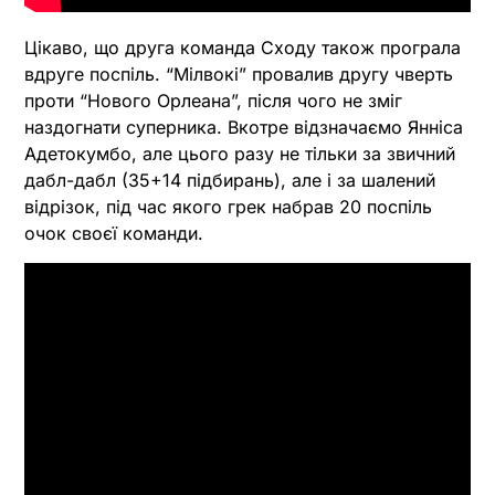
Цікаво, що друга команда Сходу також програла
вдруге поспіль. “Мілвокі” провалив другу чверть
проти “Нового Орлеана”, після чого не зміг
наздогнати суперника. Вкотре відзначаємо Янніса
Адетокумбо, але цього разу не тільки за звичний
дабл-дабл (35+14 підбирань), але і за шалений
відрізок, під час якого грек набрав 20 поспіль
очок своєї команди.