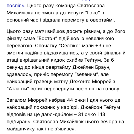
поспіль
. Цього разу команда Святослава
Михайлюка не змогла дотиснути “Гокс” в
основний час і віддала перемогу в овертаймі.
Цього разу матч вийшов досить рівним, а до його
фіналу саме “Бостон” підійшов із невеличкою
перевагою. Спочатку “Селтікс” мали +3 і не
змогли надійно відзахищатись, а у своїй фінальній
атаці вирішальний кидок схибив Тейтум. За 6
секунд до кінця овертайму Джейлен Браун,
здавалось, приніс перемогу “зеленим”, але
найкращий гравець матчу Дежонте Мюррей з
“Атланти” встиг перевернути все з ніг на голову.
Загалом Мюррей набрав 44 очки і для нього це
найкращий показник у карʼєрі. Джейсон Тейтум
відповів на це дабл-даблом – 31 очко і 13
підбирань. Святослав Михайлюк цього вечора на
майданчику так і не зʼявився.