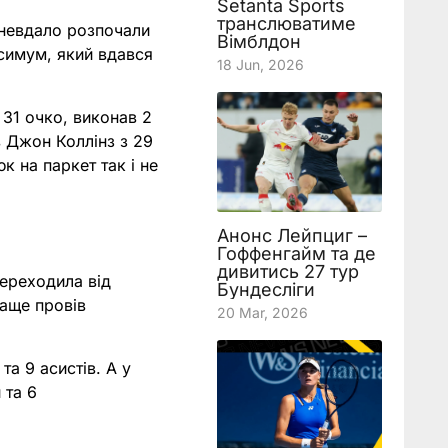
Setanta Sports
транслюватиме
 невдало розпочали
Вімблдон
ксимум, який вдався
18 Jun, 2026
31 очко, виконав 2
в Джон Коллінз з 29
 на паркет так і не
Анонс Лейпциг –
Гоффенгайм та де
дивитись 27 тур
переходила від
Бундесліги
раще провів
20 Mar, 2026
та 9 асистів. А у
 та 6