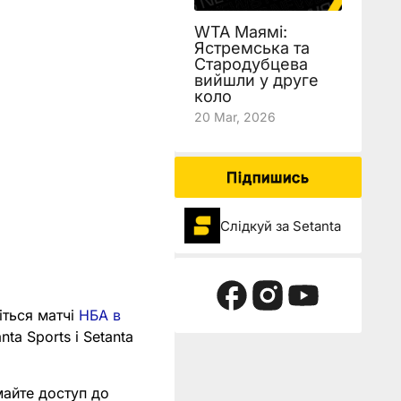
WTA Маямі:
Ястремська та
Стародубцева
вийшли у друге
коло
20 Mar, 2026
Підпишись
Слідкуй за Setanta
іться матчі
НБА в
nta Sports і Setanta
майте доступ до