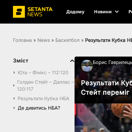
Додому
Новини
Р
Головна
»
News
»
Баскетбол
»
Результати Кубка Н
Зміст
Борис Гаврилец
Юта – Фінікс – 112:120
Голден Стейт – Даллас –
Результати Ку
120:117
Стейт переміг
Результати Кубка НБА
Де дивитись НБА?