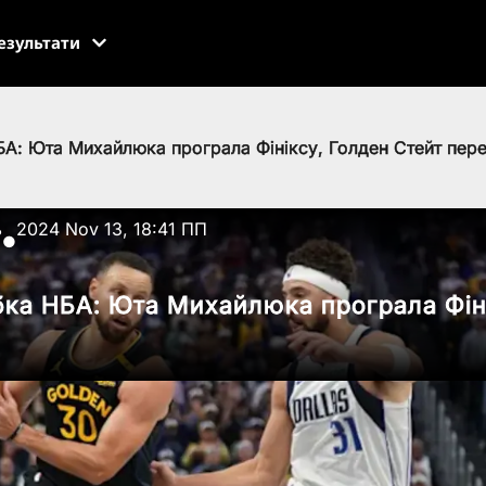
езультати
БА: Юта Михайлюка програла Фініксу, Голден Стейт пере
ь
2024 Nov 13, 18:41 ПП
●
бка НБА: Юта Михайлюка програла Фін