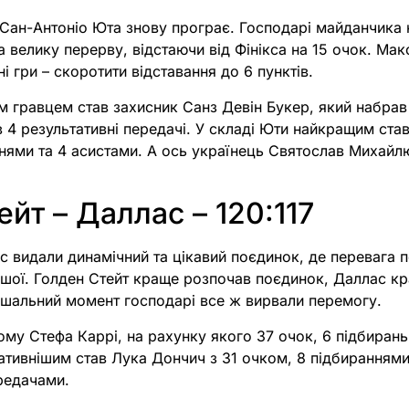
 Сан-Антоніо Юта знову програє. Господарі майданчика
а велику перерву, відстаючи від Фінікса на 15 очок. Ма
і гри – скоротити відставання до 6 пунктів.
 гравцем став захисник Санз Девін Букер, який набрав 
в 4 результативні передачі. У складі Юти найкращим ста
нями та 4 асистами. А ось українець Святослав Михайлюк
ейт – Даллас – 120:117
с видали динамічний та цікавий поєдинок, де перевага 
ншої. Голден Стейт краще розпочав поєдинок, Даллас к
рішальний момент господарі все ж вирвали перемогу.
ому Стефа Каррі, на рахунку якого 37 очок, 6 підбирань 
ативнішим став Лука Дончич з 31 очком, 8 підбираннями
редачами.