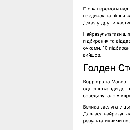
Після перемоги над
поєдинок та пішли н
Джаз у другій частин
Найрезультативнішим
підбирання та відда
очками, 10 підбиран
вийшов.
Голден Ст
Ворріорз та Маверік
однієї команди до і
середину, але у ви
Велика заслуга у ць
Далласа найрезульт
результативними пе