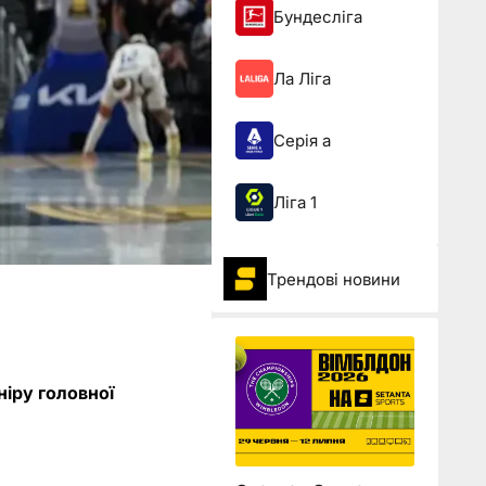
Бундесліга
Ла Ліга
Серія а
Ліга 1
Трендові новини
ніру головної