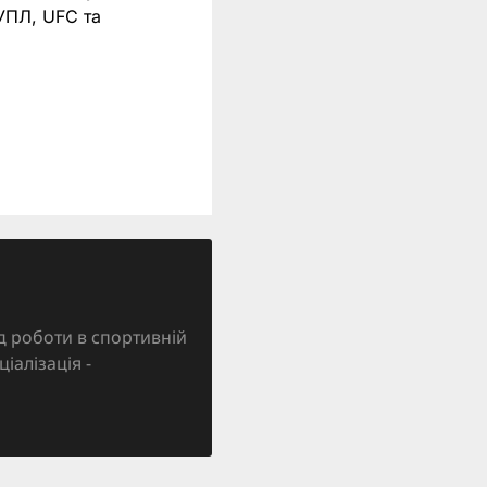
 УПЛ, UFC та
д роботи в спортивній
ціалізація -