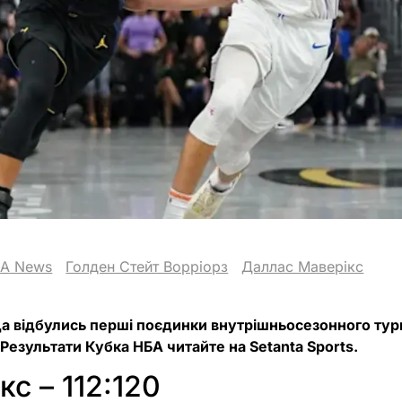
A News
Голден Стейт Ворріорз
Даллас Маверікс
ада відбулись перші поєдинки внутрішньосезонного тур
 Результати Кубка НБА читайте на Setanta Sports.
кс – 112:120