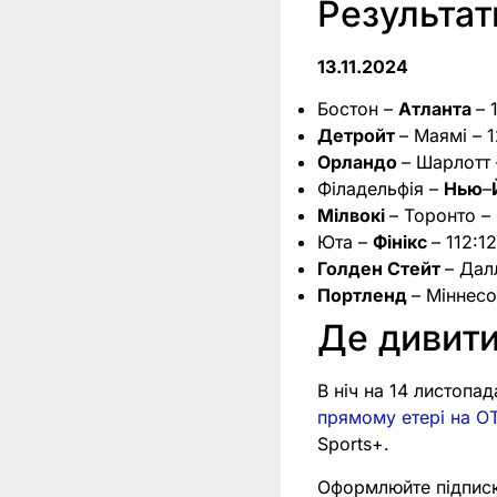
Результат
13.11.2024
Бостон –
Атланта
– 
Детройт
– Маямі – 1
Орландо
– Шарлотт –
Філадельфія –
Нью
–
Мілвокі
– Торонто – 
Юта –
Фінікс
– 112:1
Голден Стейт
– Далл
Портленд
– Міннесо
Де дивит
В ніч на 14 листопа
прямому етері на OT
Sports+.
Оформлюйте підпис