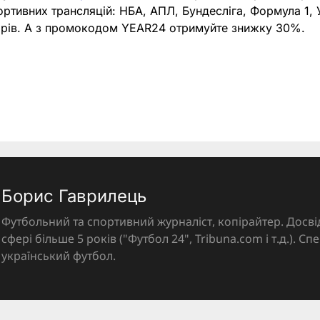
портивних трансляцій: НБА, АПЛ, Бундесліга, Формула 1,
нірів. А з промокодом YEAR24 отримуйте знижку 30%.
Борис Гаврилець
Футбольний та спортивний журналіст, копірайтер. Досві
сфері більше 5 років ("Футбол 24", Tribuna.com і т.д.). Спе
український футбол.