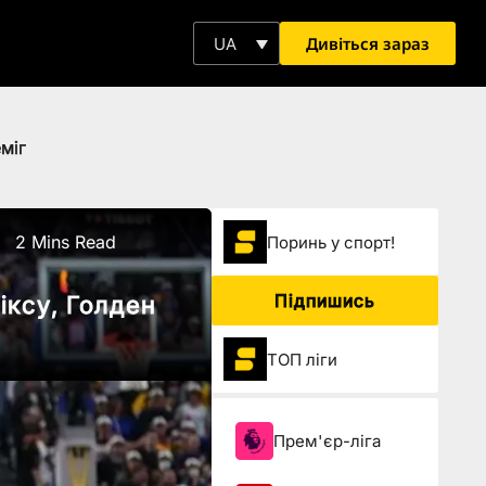
Дивіться зараз
UA
міг
2 Mins Read
Поринь у спорт!
Підпишись
іксу, Голден
ТОП ліги
Прем'єр-ліга