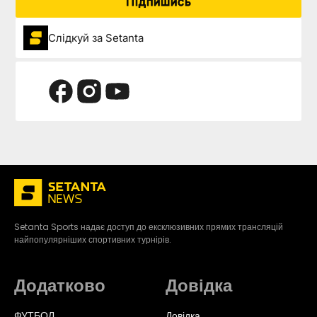
Підпишись
Слідкуй за Setanta
Setanta Sports надає доступ до ексклюзивних прямих трансляцій
найпопулярніших спортивних турнірів.
Додатково
Довідка
ФУТБОЛ
Довідка