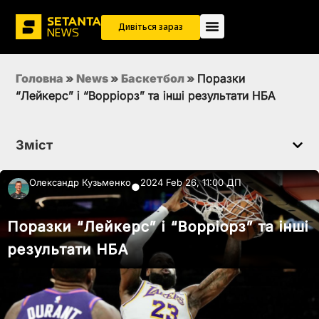
Дивіться зараз
Головна
»
News
»
Баскетбол
»
Поразки
“Лейкерс” і “Ворріорз” та інші результати НБА
Зміст
Олександр Кузьменко
2024 Feb 26, 11:00 ДП
●
Поразки “Лейкерс” і “Ворріорз” та інші
результати НБА