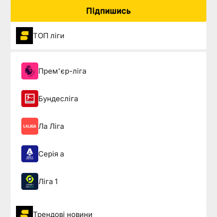
Підпишись
ТОП ліги
Прем'єр-ліга
Бундесліга
Ла Ліга
Серія а
Ліга 1
Трендові новини