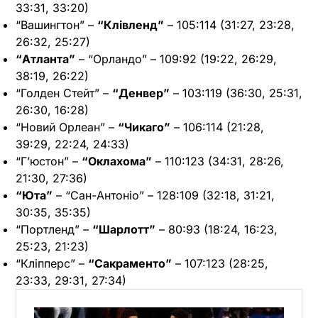
33:31, 33:20)
“Вашингтон” –
“Клівленд”
– 105:114 (31:27, 23:28,
26:32, 25:27)
“Атланта”
– “Орландо” – 109:92 (19:22, 26:29,
38:19, 26:22)
“Голден Стейт” –
“Денвер”
– 103:119 (36:30, 25:31,
26:30, 16:28)
“Новий Орлеан” –
“Чикаго”
– 106:114 (21:28,
39:29, 22:24, 24:33)
“Г’юстон” –
“Оклахома”
– 110:123 (34:31, 28:26,
21:30, 27:36)
“Юта”
– “Сан-Антоніо” – 128:109 (32:18, 31:21,
30:35, 35:35)
“Портленд” –
“Шарлотт”
– 80:93 (18:24, 16:23,
25:23, 21:23)
“Кліпперс” –
“Сакраменто”
– 107:123 (28:25,
23:33, 29:31, 27:34)