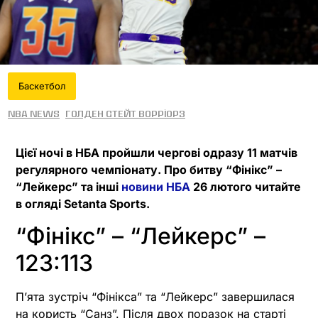
Баскетбол
NBA News
Голден Стейт Ворріорз
Цієї ночі в НБА пройшли чергові одразу 11 матчів
регулярного чемпіонату. Про битву “Фінікс” –
“Лейкерс” та інші
новини НБА
26 лютого читайте
в огляді Setanta Sports.
“Фінікс” – “Лейкерс” –
123:113
Пʼята зустріч “Фінікса” та “Лейкерс” завершилася
на користь “Санз”. Після двох поразок на старті