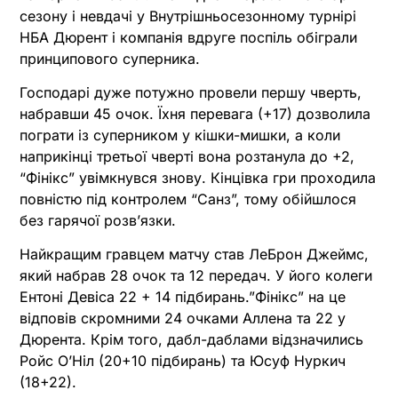
сезону і невдачі у Внутрішньосезонному турнірі
НБА Дюрент і компанія вдруге поспіль обіграли
принципового суперника.
Господарі дуже потужно провели першу чверть,
набравши 45 очок. Їхня перевага (+17) дозволила
пограти із суперником у кішки-мишки, а коли
наприкінці третьої чверті вона розтанула до +2,
“Фінікс” увімкнувся знову. Кінцівка гри проходила
повністю під контролем “Санз”, тому обійшлося
без гарячої розвʼязки.
Найкращим гравцем матчу став ЛеБрон Джеймс,
який набрав 28 очок та 12 передач. У його колеги
Ентоні Девіса 22 + 14 підбирань.”Фінікс” на це
відповів скромними 24 очками Аллена та 22 у
Дюрента. Крім того, дабл-даблами відзначились
Ройс ОʼНіл (20+10 підбирань) та Юсуф Нуркич
(18+22).