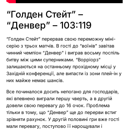
“Голден Стейт” –
“Денвер” – 103:119
“Голден Стейт” перервав свою переможну міні-
серію з трьох матчів. В гості до “воїнів” завітав
чинний чемпіон “Денвер” і виграв восьму поспіль
битву між цими суперниками. “Ворріорз”
залишаються на останньому прохідному місці у
Західній конференції, але випасти із зони плей-ін у
них майже немає шансів.
Все починалося досить непогано для господарів,
які впевнено виграли першу чверть, а в другій
довели свою перевагу до 16 очок. Проблема
тільки в тому, що “Денвер” ще до перерви встиг
зрівняти рахунок. У другій половині гри вже гості
мали перевагу, поступово її нарощували і