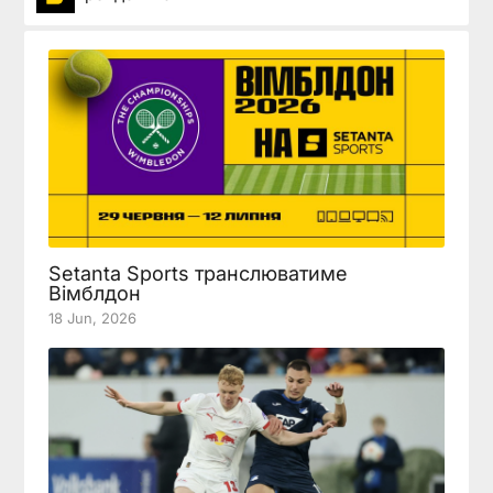
Setanta Sports транслюватиме
Вімблдон
18 Jun, 2026