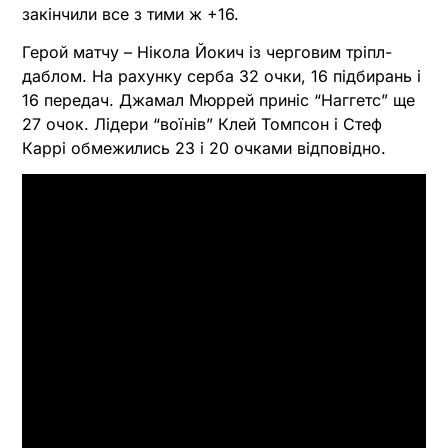
закінчили все з тими ж +16.
Герой матчу – Нікола Йокич із черговим тріпл-
даблом. На рахунку серба 32 очки, 16 підбирань і
16 передач. Джамал Мюррей приніс “Наггетс” ще
27 очок. Лідери “воїнів” Клей Томпсон і Стеф
Каррі обмежились 23 і 20 очками відповідно.