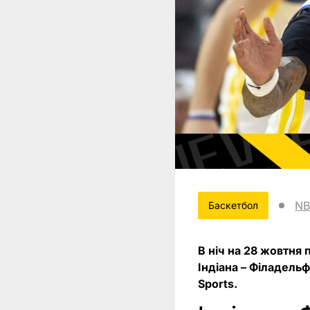
NB
Баскетбол
В ніч на 28 жовтня
Індіана – Філадельф
Sports.