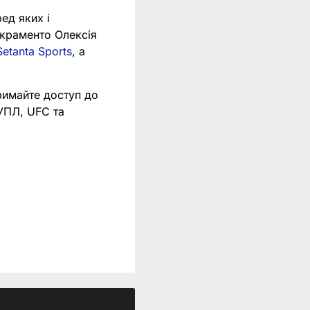
ед яких і
краменто Олексія
etanta Sports
, а
римайте доступ до
 УПЛ, UFC та