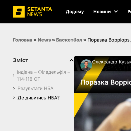
Додому
Новини
Р
Головна
»
News
»
Баскетбол
»
Поразка Ворріорз,
Зміст
Олександр Кузь
Індіана – Філадельфія –
114:118 OT
Поразка Ворріо
Результати НБА
Де дивитись НБА?