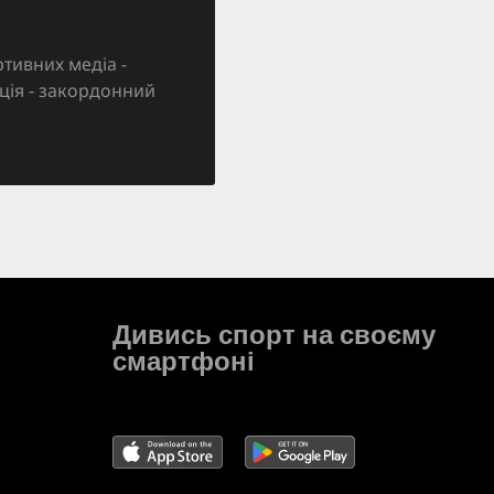
тивних медіа -
зація - закордонний
Дивись спорт на своєму
смартфоні