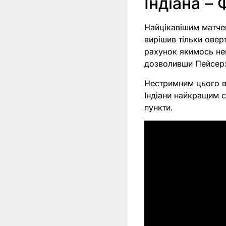
Індіана – 
Найцікавішим матчем
вирішив тільки овер
рахунок якимось ней
дозволивши Пейсерз
Нестримним цього ве
Індіани найкращим с
пункти.