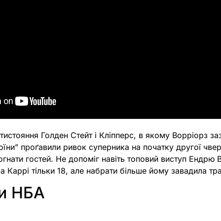
истояння Голден Стейт і Кліпперс, в якому Ворріорз за
оїни” проґавили ривок суперника на початку другої чверт
огнати гостей. Не допоміг навіть топовий виступ Ендрю Ві
а Каррі тільки 18, але набрати більше йому завадила тр
ти НБА