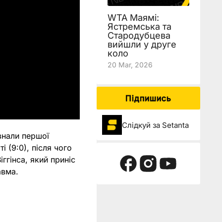
WTA Маямі:
Ястремська та
Стародубцева
вийшли у друге
коло
20 Mar, 2026
Підпишись
Слідкуй за Setanta
знали першої
і (9:0), після чого
ггінса, який приніс
авма.