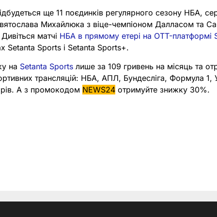
відбудеться ще 11 поєдинків регулярного сезону НБА, сер
вятослава Михайлюка з віце-чемпіоном Далласом та Са
 Дивіться матчі
НБА в прямому етері на OTT-платформі S
 Setanta Sports і Setanta Sports+.
ку на
Setanta Sports
лише за 109 гривень на місяць та от
портивних трансляцій: НБА, АПЛ, Бундесліга, Формула 1,
нірів. А з промокодом
NEWS24
отримуйте знижку 30%.