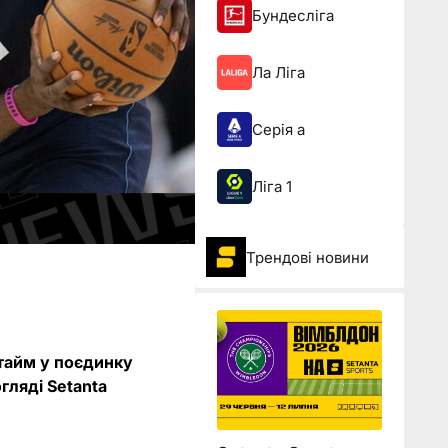
Бундесліга
Ла Ліга
Серія а
Ліга 1
Трендові новини
ртайм у поєдинку
гляді Setanta