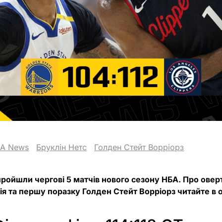
A News
Бруклін Нетс
Голден Стейт Ворріорз
 пройшли чергові 5 матчів нового сезону НБА. Про ове
ія та першу поразку Голден Стейт Ворріорз читайте в о