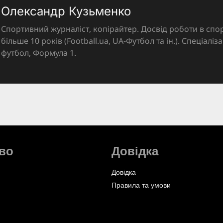
Олександр Кузьменко
Спортивний журналіст, копірайтер. Досвід роботи в спор
більше 10 років (Football.ua, UA-Футбол та ін.). Спеціалі
футбол, Формула 1.
во
Довідка
Довідка
Правила та умови