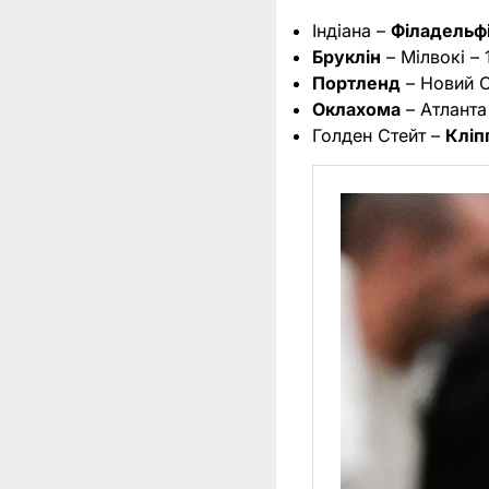
Індіана –
Філадельф
Бруклін
– Мілвокі – 
Портленд
– Новий О
Оклахома
– Атланта 
Голден Стейт –
Кліп