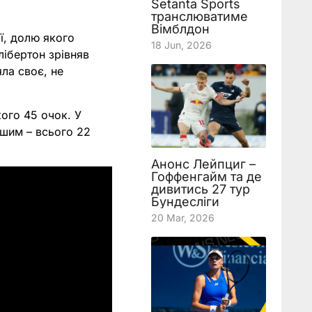
Setanta Sports
транслюватиме
Вімблдон
ї, долю якого
18 Jun, 2026
лібертон зрівняв
ла своє, не
кого 45 очок. У
ншим – всього 22
Анонс Лейпциг –
Гоффенгайм та де
дивитись 27 тур
Бундесліги
20 Mar, 2026