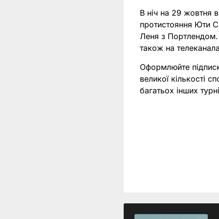
В ніч на 29 жовтня 
протистояння Юти С
Леня з Портлендом.
також на телеканалах
Оформлюйте підпис
великої кількості с
багатьох інших тур