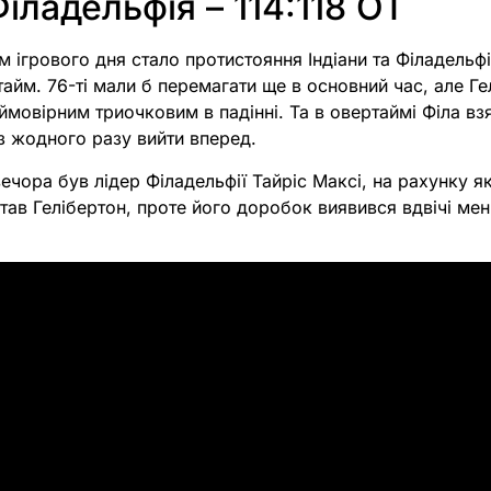
Філадельфія – 114:118 OT
 ігрового дня стало протистояння Індіани та Філадельфі
тайм. 76-ті мали б перемагати ще в основний час, але Ге
мовірним триочковим в падінні. Та в овертаймі Філа взя
 жодного разу вийти вперед.
чора був лідер Філадельфії Тайріс Максі, на рахунку я
тав Гелібертон, проте його доробок виявився вдвічі ме