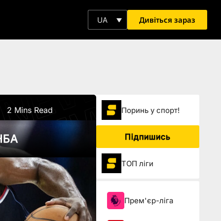
Дивіться зараз
UA
2 Mins Read
Поринь у спорт!
Підпишись
 НБА
ТОП ліги
Прем'єр-ліга