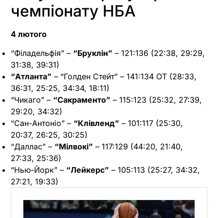
чемпіонату НБА
4 лютого
“Філадельфія” –
“Бруклін”
– 121:136 (22:38, 29:29,
31:38, 39:31)
“Атланта”
– “Голден Стейт” – 141:134 OT (28:33,
36:31, 25:25, 34:34, 18:11)
“Чикаго” –
“Сакраменто”
– 115:123 (25:32, 27:39,
29:20, 34:32)
“Сан-Антоніо” –
“Клівленд”
– 101:117 (25:30,
20:37, 26:25, 30:25)
“Даллас” –
“Мілвокі”
– 117:129 (44:20, 21:40,
27:33, 25:36)
“Нью-Йорк” –
“Лейкерс”
– 105:113 (25:27, 34:32,
27:21, 19:33)