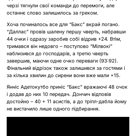
черзі тягнули свої команди до перемоги, але
останнє слово залишилось за греком.
Хоча починалось все для “Бакс” вкрай погано.
“Даллас” провів шалену першу чверть, набравши
44 очки і одразу заробив собі відрив +24. Втім,
тримався він недовго – поступово “Мілвокі”
наблизився до господарів, а третю чверть
завершив, маючи одне очко переваги (93:92).
Фінальний відрізок також залишився за гостями і
за кілька хвилин до сирени вони вже мали +15.
Янніс Адетокутбо приніс “Бакс” вражаючі 48 очок
і додав до них 10 передач. Дончич відповів
достойно – 40 + 11 асистів, а до тріпл-дабла йому
не вистачило лише одного підбирання.