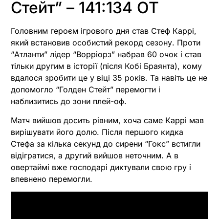
Стейт” – 141:134 OT
Головним героєм ігрового дня став Стеф Каррі,
який встановив особистий рекорд сезону. Проти
“Атланти” лідер “Ворріорз” набрав 60 очок і став
тільки другим в історії (після Кобі Браянта), кому
вдалося зробити це у віці 35 років. Та навіть це не
допомогло “Голден Стейт” перемогти і
наблизитись до зони плей-оф.
Матч вийшов досить рівним, хоча саме Каррі мав
вирішувати його долю. Після першого кидка
Стефа за кілька секунд до сирени “Гокс” встигли
відігратися, а другий вийшов неточним. А в
овертаймі вже господарі диктували свою гру і
впевнено перемогли.