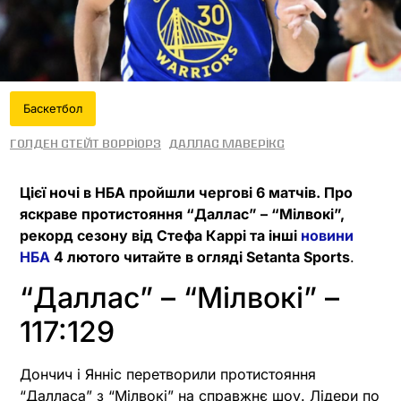
Баскетбол
Голден Стейт Ворріорз
Даллас Маверікс
Цієї ночі в НБА пройшли чергові 6 матчів. Про
яскраве протистояння “Даллас” – “Мілвокі”,
рекорд сезону від Стефа Каррі та інші
новини
НБА
4 лютого читайте в огляді Setanta Sports
.
“Даллас” – “Мілвокі” –
117:129
Дончич і Янніс перетворили протистояння
“Далласа” з “Мілвокі” на справжнє шоу. Лідери по