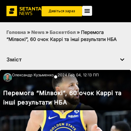
Дивіться зараз
Головна
»
News
»
Баскетбол
»
Перемога
“Мілвокі”, 60 очок Каррі та інші результати НБА
Зміст
Олександр Кузьменко
2024 Feb 04, 12:13 ПП
●
Перемога “Мілвокі”, 60 очок Каррі та
інші результати НБА