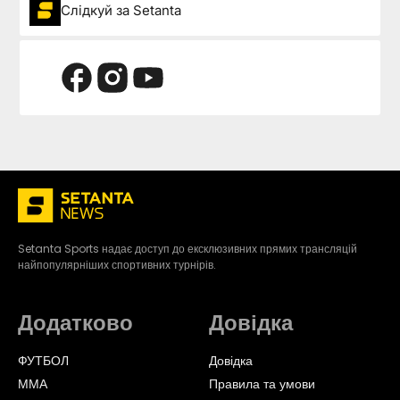
Слідкуй за Setanta
Setanta Sports надає доступ до ексклюзивних прямих трансляцій
найпопулярніших спортивних турнірів.
Додатково
Довідка
ФУТБОЛ
Довідка
ММА
Правила та умови