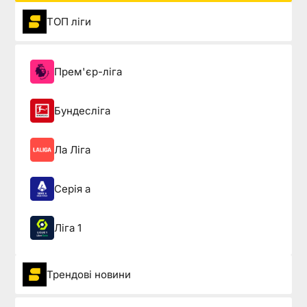
ТОП ліги
Прем'єр-ліга
Бундесліга
Ла Ліга
Серія а
Ліга 1
Трендові новини