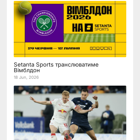
Setanta Sports транслюватиме
Вімблдон
18 Jun, 2026