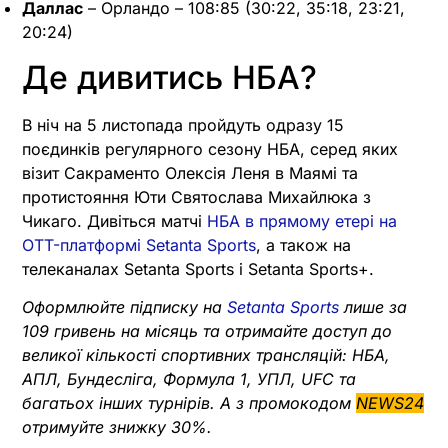
Даллас
– Орландо – 108:85 (30:22, 35:18, 23:21,
20:24)
Де дивитись НБА?
В ніч на 5 листопада пройдуть одразу 15
поєдинків регулярного сезону НБА, серед яких
візит Сакраменто Олексія Леня в Маямі та
протистояння Юти Святослава Михайлюка з
Чикаго. Дивіться матчі
НБА в прямому етері на
OTT-платформі Setanta Sports
, а також на
телеканалах Setanta Sports і Setanta Sports+.
Оформлюйте підписку на
Setanta Sports
лише за
109 гривень на місяць та отримайте доступ до
великої кількості спортивних трансляцій: НБА,
АПЛ, Бундесліга, Формула 1, УПЛ, UFC та
багатьох інших турнірів. А з промокодом
NEWS24
отримуйте знижку 30%.