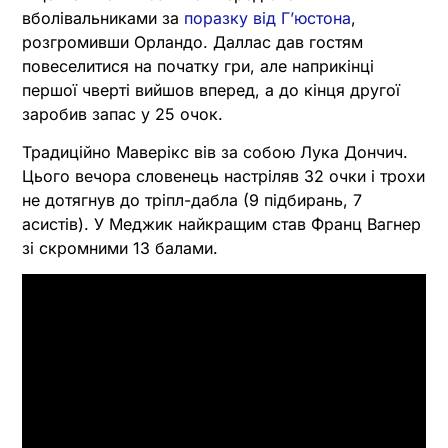
вболівальниками за
поразку від Гʼюстона
,
розгромивши Орландо. Даллас дав гостям
повеселитися на початку гри, але наприкінці
першої чверті вийшов вперед, а до кінця другої
заробив запас у 25 очок.
Традиційно Маверікс вів за собою Лука Дончич.
Цього вечора словенець настріляв 32 очки і трохи
не дотягнув до тріпл-дабла (9 підбирань, 7
асистів). У Меджик найкращим став Франц Вагнер
зі скромними 13 балами.