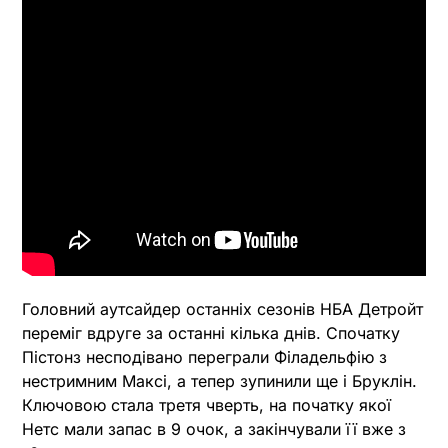
Головний аутсайдер останніх сезонів НБА Детройт
переміг вдруге за останні кілька днів. Спочатку
Пістонз несподівано переграли Філадельфію з
нестримним Максі, а тепер зупинили ще і Бруклін.
Ключовою стала третя чверть, на початку якої
Нетс мали запас в 9 очок, а закінчували її вже з