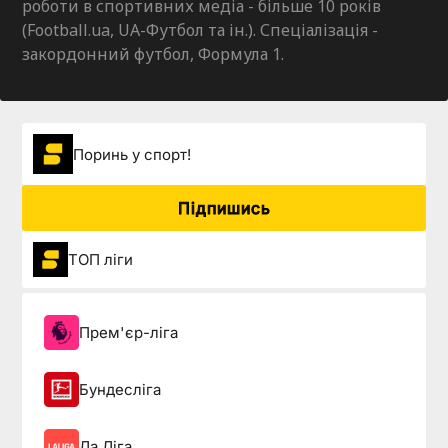
роботи в спортивних медіа - більше 10 років
(Football.ua, UA-Футбол та ін.). Спеціалізація -
закордонний футбол, Формула 1.
Поринь у спорт!
Підпишись
ТОП ліги
Прем'єр-ліга
Бундесліга
Ла Ліга