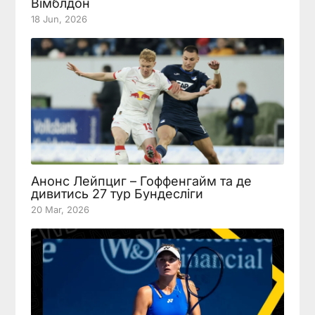
Вімблдон
18 Jun, 2026
Анонс Лейпциг – Гоффенгайм та де
дивитись 27 тур Бундесліги
20 Mar, 2026