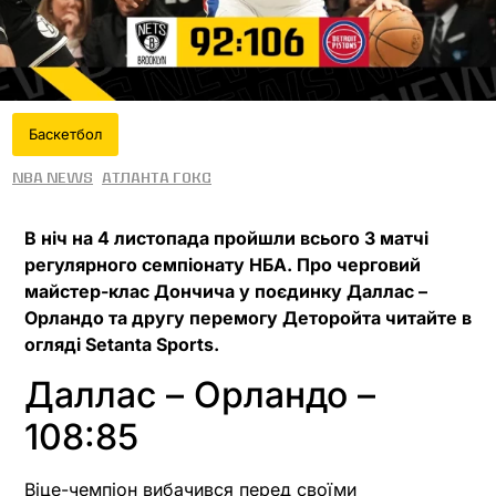
Баскетбол
NBA News
Атланта Гокс
В ніч на 4 листопада пройшли всього 3 матчі
регулярного семпіонату НБА. Про черговий
майстер-клас Дончича у поєдинку Даллас –
Орландо та другу перемогу Деторойта читайте в
огляді Setanta Sports.
Даллас – Орландо –
108:85
Віце-чемпіон вибачився перед своїми