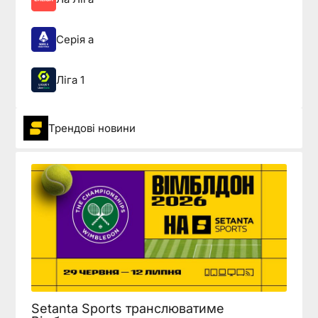
Серія а
Ліга 1
Трендові новини
Setanta Sports транслюватиме