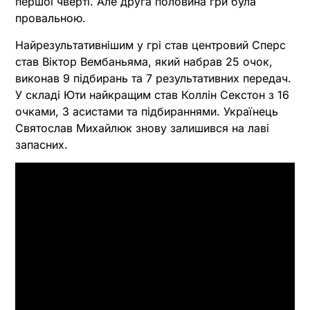
першої чверті. Але друга половина гри була
провальною.
Найрезультативнішим у грі став центровий Сперс
став Віктор Вембаньяма, який набрав 25 очок,
виконав 9 підбирань та 7 результативних передач.
У складі Юти найкращим став Коллін Секстон з 16
очками, 3 асистами та підбираннями. Українець
Святослав Михайлюк знову залишився на лаві
запасних.