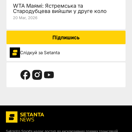
WTA Маямі: Ястремська та
Стародубцева вийшли у друге коло
20 Mar, 2026
Підпишись
Слідкуй за Setanta
Setanta Sports надає доступ до ексклюзивних прямих трансляцій