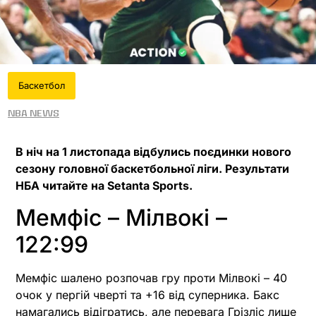
Баскетбол
NBA News
В ніч на 1 листопада відбулись поєдинки нового
сезону головної баскетбольної ліги. Результати
НБА читайте на Setanta Sports.
Мемфіс – Мілвокі –
122:99
Мемфіс шалено розпочав гру проти Мілвокі – 40
очок у пергій чверті та +16 від суперника. Бакс
намагались відігратись, але перевага Грізліс лише