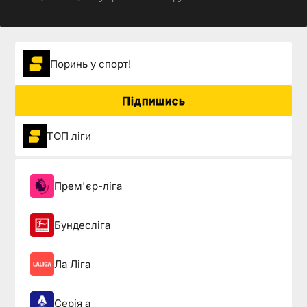
Поринь у спорт!
Підпишись
ТОП ліги
Прем'єр-ліга
Бундесліга
Ла Ліга
Серія а