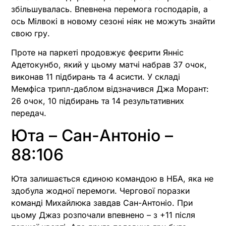
збільшувалась. Впевнена перемога господарів, а
ось Мілвокі в новому сезоні ніяк не можуть знайти
свою гру.
Проте на паркеті продовжує феєрити Янніс
Адетокунбо, який у цьому матчі набрав 37 очок,
виконав 11 підбирань та 4 асисти. У складі
Мемфіса трипл-даблом відзначився Джа Морант:
26 очок, 10 підбирань та 14 результативних
передач.
Юта – Сан-Антоніо –
88:106
Юта залишається єдиною командою в НБА, яка не
здобула жодної перемоги. Чергової поразки
команді Михайлюка завдав Сан-Антоніо. При
цьому Джаз розпочали впевнено – з +11 після