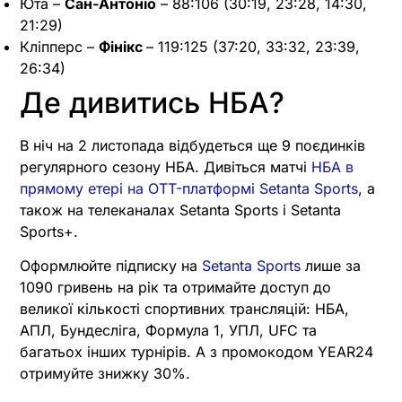
Юта –
Сан-Антоніо
– 88:106 (30:19, 23:28, 14:30,
21:29)
Кліпперс –
Фінікс
– 119:125 (37:20, 33:32, 23:39,
26:34)
Де дивитись НБА?
В ніч на 2 листопада відбудеться ще 9 поєдинків
регулярного сезону НБА. Дивіться матчі
НБА в
прямому етері на OTT-платформі Setanta Sports
, а
також на телеканалах Setanta Sports і Setanta
Sports+.
Оформлюйте підписку на
Setanta Sports
лише за
1090 гривень на рік та отримайте доступ до
великої кількості спортивних трансляцій: НБА,
АПЛ, Бундесліга, Формула 1, УПЛ, UFC та
багатьох інших турнірів. А з промокодом YEAR24
отримуйте знижку 30%.