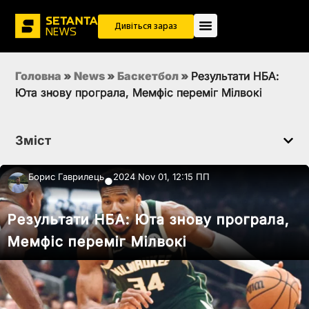
Дивіться зараз
Головна
»
News
»
Баскетбол
»
Результати НБА:
Юта знову програла, Мемфіс переміг Мілвокі
Зміст
Борис Гаврилець
2024 Nov 01, 12:15 ПП
●
Результати НБА: Юта знову програла,
Мемфіс переміг Мілвокі