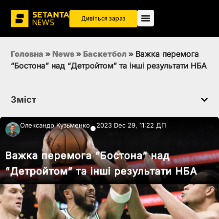
Дивіться зараз
Головна
»
News
»
Баскетбол
»
Важка перемога
“Бостона” над “Детройтом” та інші результати НБА
Зміст
Олександр Кузьменко
2023 Dec 29, 11:22 ДП
●
Важка перемога “Бостона” над
“Детройтом” та інші результати НБА