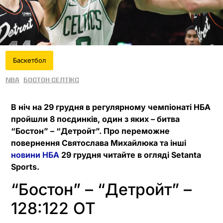
Баскетбол
NBA
Бостон Селтікс
В ніч на 29 грудня в регулярному чемпіонаті НБА
пройшли 8 поєдинків, один з яких – битва
“Бостон” – “Детройт”. Про переможне
повернення Святослава Михайлюка та інші
новини НБА
29 грудня читайте в огляді Setanta
Sports.
“Бостон” – “Детройт” –
128:122 OT