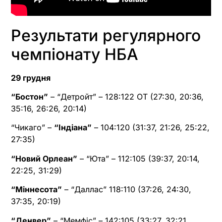
Результати регулярного
чемпіонату НБА
29 грудня
“Бостон”
– “Детройт” – 128:122 OT (27:30, 20:36,
35:16, 26:26, 20:14)
“Чикаго” –
“Індіана”
– 104:120 (31:37, 21:26, 25:22,
27:35)
“Новий Орлеан”
– “Юта” – 112:105 (39:37, 20:14,
22:25, 31:29)
“Міннесота”
– “Даллас” 118:110 (37:26, 24:30,
37:35, 20:19)
“Денвер”
– “Мемфіс” – 142:105 (33:27, 32:21,