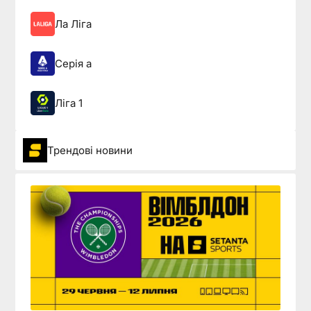
Ла Ліга
Серія а
Ліга 1
Трендові новини