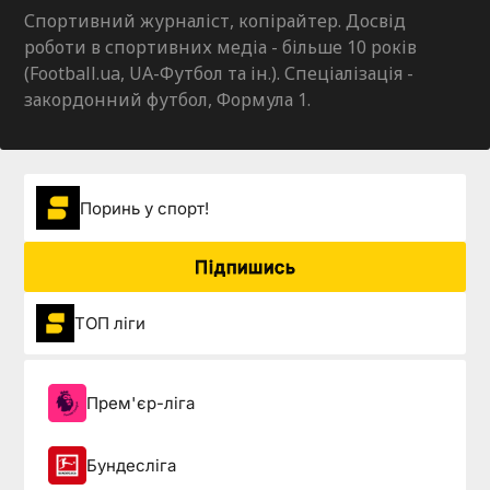
Спортивний журналіст, копірайтер. Досвід
роботи в спортивних медіа - більше 10 років
(Football.ua, UA-Футбол та ін.). Спеціалізація -
закордонний футбол, Формула 1.
Поринь у спорт!
Підпишись
ТОП ліги
Прем'єр-ліга
Бундесліга