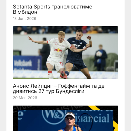
Setanta Sports транслюватиме
Вімблдон
18 Jun, 2026
Анонс Лейпциг – Гоффенгайм та де
дивитись 27 тур Бундесліги
20 Mar, 2026