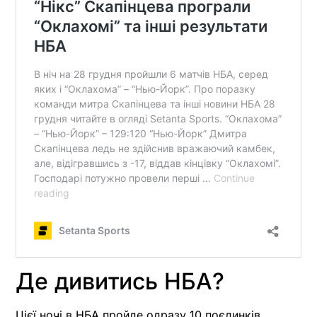
Де дивитись НБА?
Цієї ночі в НБА пройде одразу 10 поєдинків