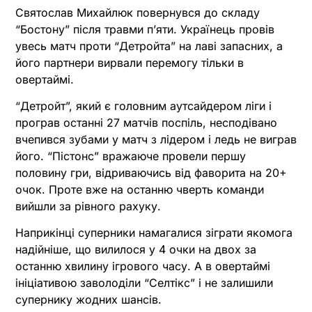
Святослав Михайлюк повернувся до складу
“Бостону” після травми пʼяти. Українець провів
увесь матч проти “Детройта” на лаві запасних, а
його партнери вирвали перемогу тільки в
овертаймі.
“Детройт”, який є головним аутсайдером ліги і
програв останні 27 матчів поспіль, несподівано
вчепився зубами у матч з лідером і ледь не виграв
його. “Пістонс” вражаюче провели першу
половину гри, відриваючись від фаворита на 20+
очок. Проте вже на останню чверть команди
вийшли за рівного рахуку.
Наприкінці суперники намагалися зіграти якомога
надійніше, що вилилося у 4 очки на двох за
останню хвилину ігрового часу. А в овертаймі
ініціативою заволоділи “Селтікс” і не залишили
супернику жодних шансів.