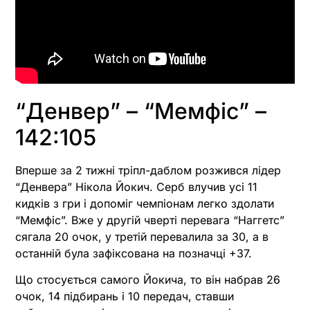
“Денвер” – “Мемфіс” –
142:105
Вперше за 2 тижні тріпл-даблом розжився лідер
“Денвера” Нікола Йокич. Серб влучив усі 11
кидків з гри і допоміг чемпіонам легко здолати
“Мемфіс”. Вже у другій чверті перевага “Наггетс”
сягала 20 очок, у третій перевалила за 30, а в
останній була зафіксована на позначці +37.
Що стосується самого Йокича, то він набрав 26
очок, 14 підбирань і 10 передач, ставши