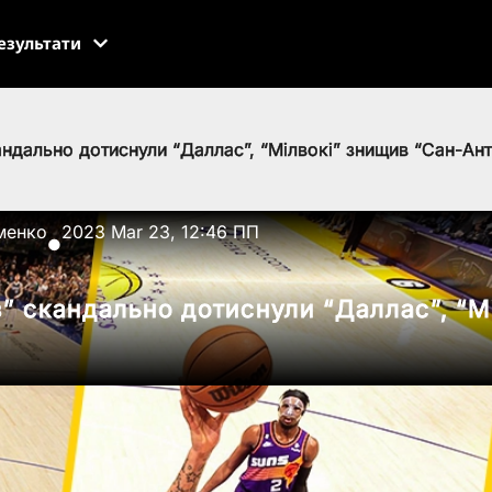
езультати
андально дотиснули “Даллас”, “Мілвокі” знищив “Сан-Ант
менко
2023 Mar 23, 12:46 ПП
●
з” скандально дотиснули “Даллас”, “М