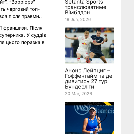
Setanta Sports
йт”. “Ворріорз”
транслюватиме
іть черговий топ-
Вімблдон
вся після травми..
18 Jun, 2026
ії франшизи. Після
суперника. У суддів
сля цього поразка в
Анонс Лейпциг –
Гоффенгайм та де
дивитись 27 тур
Бундесліги
20 Mar, 2026