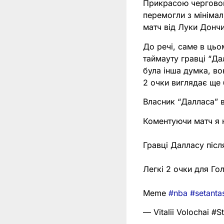
Прикрасою чергового
перемогли з мінімал
матч від Луки Дончи
До речі, саме в цьо
таймауту гравці “Да
була інша думка, вон
2 очки виглядає ще
Власник “Далласа” в
Коментуючи матч я н
Гравці Далласу піс
Легкі 2 очки для Го
Meme
#nba
#setanta
— Vitalii Volochai #