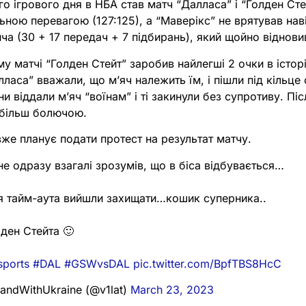
 ігрового дня в НБА став матч “Далласа” і “Голден Сте
ьною перевагою (127:125), а “Маверікс” не врятував нав
ча (30 + 17 передач + 7 підбирань), який щойно віднови
му матчі “Голден Стейт” заробив найлегші 2 очки в істор
лласа” вважали, що м’яч належить їм, і пішли під кільце 
и віддали м’яч “воїнам” і ті закинули без супротиву. Пі
 більш болючою.
же планує подати протест на результат матчу.
е одразу взагалі зрозумів, що в біса відбувається…
ля тайм-аута вийшли захищати…кошик суперника..
лден Стейта 🙂
sports
#DAL
#GSWvsDAL
pic.twitter.com/BpfTBS8HcC
StandWithUkraine (@v1lat)
March 23, 2023