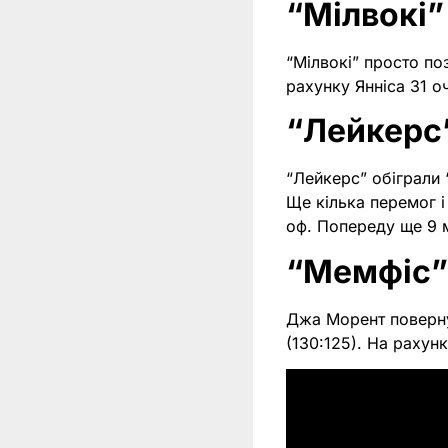
“Мілвокі”
“Мілвокі” просто по
рахунку Янніса 31 о
“Лейкерс” 
“Лейкерс” обіграли “
Ще кілька перемог і
оф. Попереду ще 9 м
“Мемфіс” 
Джа Морент повернув
(130:125). На рахунк