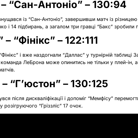
 – “Сан-Антоніо” – 130:94
знущався із “Сан-Антоніо”, завершивши матч із різницею
чко і 14 підбирань, а загалом три гравці “Бакс” зробили
– “Фінікс” – 122:111
Фінікс” і вже наздогнали “Даллас” у турнірній таблиці З
 команда ЛеБрона може опинитись не тільки у плей-ін, а
атчів.
– “Г’юстон” – 130:125
ся після дискваліфікації і допоміг “Мемфісу” перемогт
у розігруючого “Гріззліс” 17 очок.