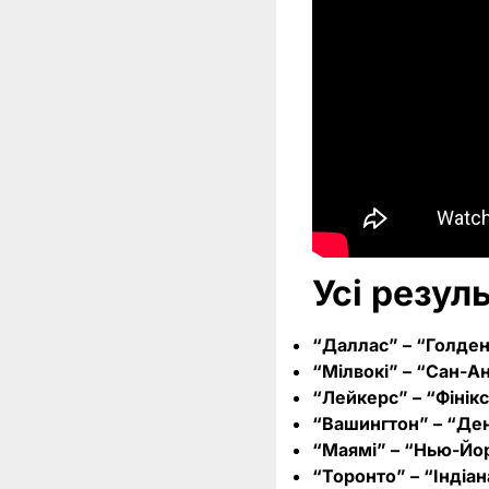
Усі резул
“Даллас” – “Голден 
“Мілвокі” – “Сан-Ант
“Лейкерс” – “Фінікс”
“Вашингтон” – “Денве
“Маямі” – “Нью-Йорк
“Торонто” – “Індіана