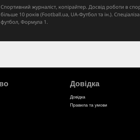
Спортивний журналіст, копірайтер. Досвід роботи в спор
більше 10 років (Football.ua, UA-Футбол та ін.). Спеціалі
футбол, Формула 1.
во
Довідка
Довідка
Правила та умови