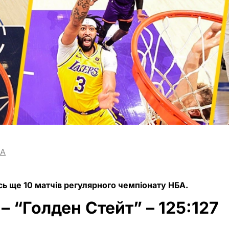
BA
сь ще 10 матчів регулярного чемпіонату НБА.
– “Голден Стейт” – 125:127