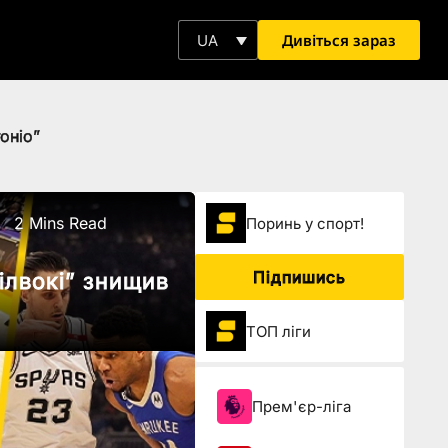
Дивіться зараз
UA
оніо”
2 Mins Read
Поринь у спорт!
Підпишись
ілвокі” знищив
ТОП ліги
Прем'єр-ліга