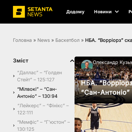
Додому
Новини
Р
Головна
»
News
»
Баскетбол
»
НБА. “Ворріорз” ск
Зміст
Олександр Кузь
“Даллас” – “Голден
Стейт” – 125:127
НБА. “Ворріор
“Мілвокі” – “Сан-
“Сан-Антоніо”
Антоніо” – 130:94
“Лейкерс” – “Фінікс” –
122:111
“Мемфіс” – “Г’юстон” –
130:125