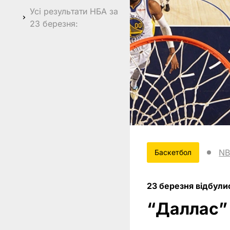
Усі результати НБА за
23 березня:
N
Баскетбол
23 березня відбули
“Даллас” 