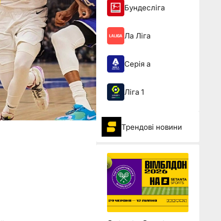
Бундесліга
Ла Ліга
Серія а
Ліга 1
Трендові новини