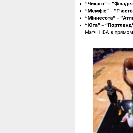
“Чикаго” – “Філадель
“Мемфіс” – “Г’юстон
“Міннесота” – “Атлан
“Юта” – “Портленд” –
Матчі НБА в прямом