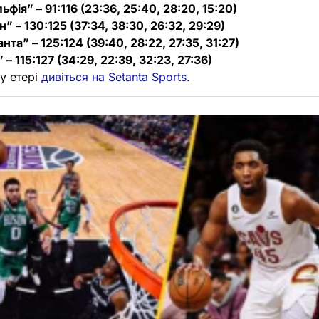
фія” – 91:116 (23:36, 25:40, 28:20, 15:20)
” – 130:125 (37:34, 38:30, 26:32, 29:29)
та” – 125:124 (39:40, 28:22, 27:35, 31:27)
 115:127 (34:29, 22:39, 32:23, 27:36)
у етері
дивіться на Setanta Sports
.