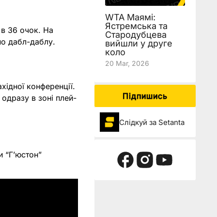
WTA Маямі:
Ястремська та
 в 36 очок. На
Стародубцева
 по дабл-даблу.
вийшли у друге
коло
20 Mar, 2026
ахідної конференції.
Підпишись
 одразу в зоні плей-
Слідкуй за Setanta
и “Г’юстон”