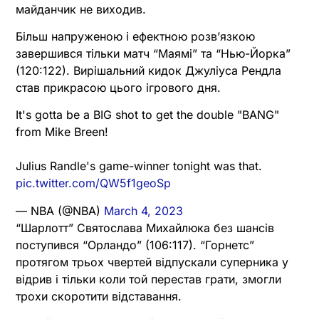
майданчик не виходив.
Більш напруженою і ефектною розв’язкою
завершився тільки матч “Маямі” та “Нью-Йорка”
(120:122). Вирішальний кидок Джуліуса Рендла
став прикрасою цього ігрового дня.
It's gotta be a BIG shot to get the double "BANG"
from Mike Breen!
Julius Randle's game-winner tonight was that.
pic.twitter.com/QW5f1geoSp
— NBA (@NBA)
March 4, 2023
“Шарлотт” Святослава Михайлюка без шансів
поступився “Орландо” (106:117). “Горнетс”
протягом трьох чвертей відпускали суперника у
відрив і тільки коли той перестав грати, змогли
трохи скоротити відставання.