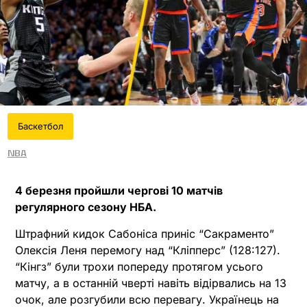
Баскетбол
NBA
4 березня пройшли чергові 10 матчів
регулярного сезону НБА.
Штрафний кидок Сабоніса приніс “Сакраменто”
Олексія Леня перемогу над “Кліпперс” (128:127).
“Кінгз” були трохи попереду протягом усього
матчу, а в останній чверті навіть відірвались на 13
очок, але розгубили всю перевагу. Українець на