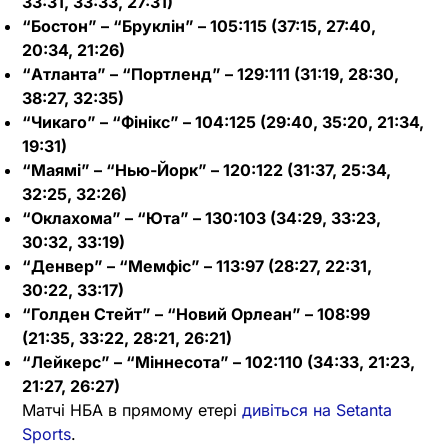
33:31, 33:33, 27:31)
“Бостон” – “Бруклін” – 105:115 (37:15, 27:40,
20:34, 21:26)
“Атланта” – “Портленд” – 129:111 (31:19, 28:30,
38:27, 32:35)
“Чикаго” – “Фінікс” – 104:125 (29:40, 35:20, 21:34,
19:31)
“Маямі” – “Нью-Йорк” – 120:122 (31:37, 25:34,
32:25, 32:26)
“Оклахома” – “Юта” – 130:103 (34:29, 33:23,
30:32, 33:19)
“Денвер” – “Мемфіс” – 113:97 (28:27, 22:31,
30:22, 33:17)
“Голден Стейт” – “Новий Орлеан” – 108:99
(21:35, 33:22, 28:21, 26:21)
“Лейкерс” – “Міннесота” – 102:110 (34:33, 21:23,
21:27, 26:27)
Матчі НБА в прямому етері
дивіться на Setanta
Sports
.