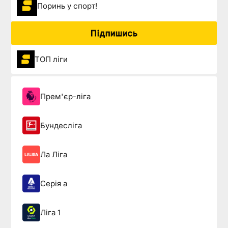
Поринь у спорт!
Підпишись
ТОП ліги
Прем'єр-ліга
Бундесліга
Ла Ліга
Серія а
Ліга 1