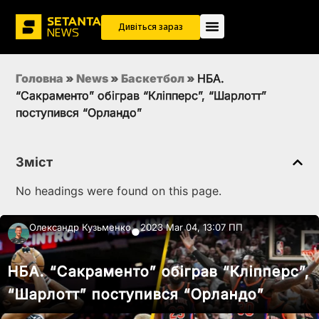
Дивіться зараз
Головна
»
News
»
Баскетбол
»
НБА.
“Сакраменто” обіграв “Кліпперс”, “Шарлотт”
поступився “Орландо”
Зміст
No headings were found on this page.
Олександр Кузьменко
2023 Mar 04, 13:07 ПП
●
НБА. “Сакраменто” обіграв “Кліпперс”,
“Шарлотт” поступився “Орландо”