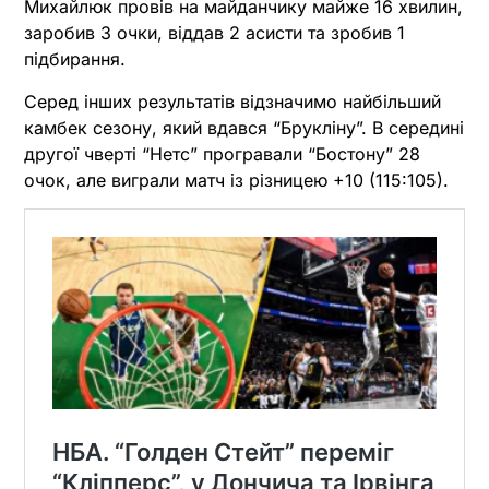
Михайлюк провів на майданчику майже 16 хвилин,
заробив 3 очки, віддав 2 асисти та зробив 1
підбирання.
Серед інших результатів відзначимо найбільший
камбек сезону, який вдався “Брукліну”. В середині
другої чверті “Нетс” програвали “Бостону” 28
очок, але виграли матч із різницею +10 (115:105).