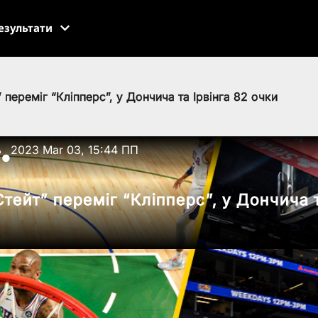
езультати
 переміг “Кліпперс”, у Дончича та Ірвінга 82 очки
ь
2023 Mar 03, 15:44 ПП
●
тейт” переміг “Кліпперс”, у Дончича т