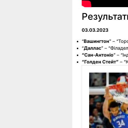
Результа
03.03.2023
“
Вашингтон
” – “Тор
“
Даллас
” – “Філадел
“Сан-Антоніо
” – “І
“Голден Стейт”
– “К