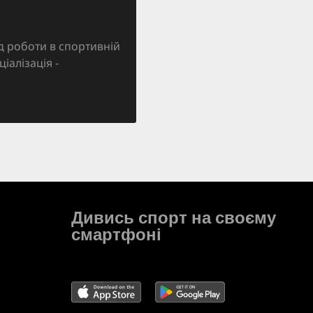
д роботи в спортивній
ціалізація -
Дивись спорт на своєму
смартфоні