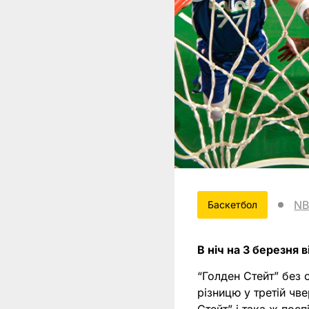
N
Баскетбол
В ніч на 3 березня
“Голден Стейт” без 
різницю у третій чв