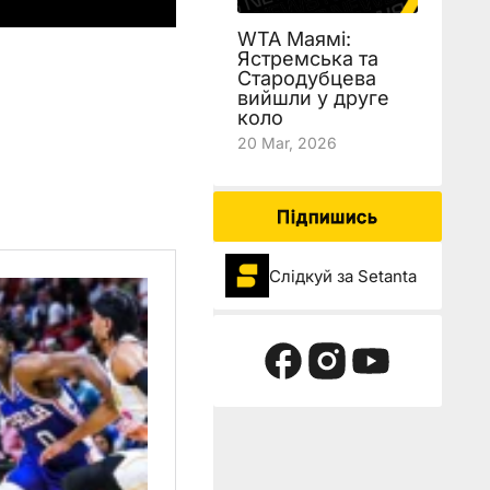
WTA Маямі:
Ястремська та
Стародубцева
вийшли у друге
коло
20 Mar, 2026
Підпишись
Слідкуй за Setanta