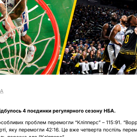
BA
 відбулось 4 поєдинки регулярного сезону НБА.
особливих проблем перемогли “Кліпперс” – 115:91. “Вор
ерті, яку перемогли 42:16. Це вже четверта поспіль пере