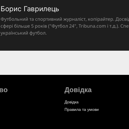
Борис Гаврилець
Футбольний та спортивний журналіст, копірайтер. Досві
сфері більше 5 років ("Футбол 24", Tribuna.com і т.д.). Спе
український футбол.
во
Довідка
Довідка
Правила та умови