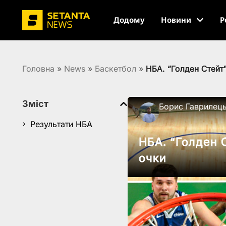
Додому
Новини
Р
Головна
»
News
»
Баскетбол
»
НБА. “Голден Стейт”
Зміст
Борис Гаврилец
Результати НБА
НБА. “Голден С
очки