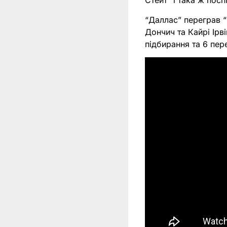
Стейт” і така ж посп
“Даллас” переграв 
Дончич та Кайрі Ірв
підбирання та 6 пер