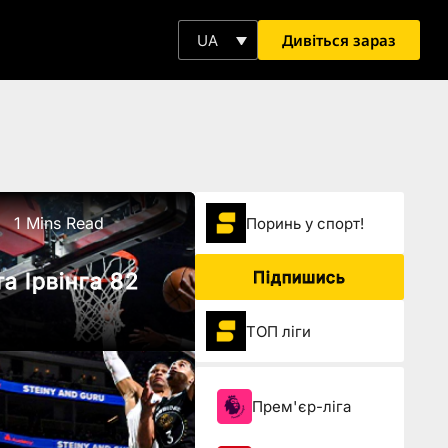
Дивіться зараз
UA
1 Mins Read
Поринь у спорт!
Підпишись
а Ірвінга 82
ТОП ліги
Прем'єр-ліга