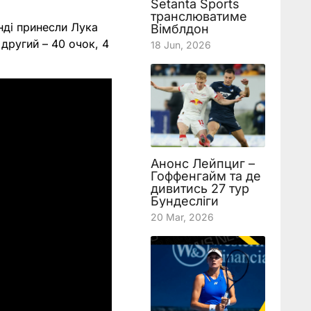
Setanta Sports
транслюватиме
нді принесли Лука
Вімблдон
 другий – 40 очок, 4
18 Jun, 2026
Анонс Лейпциг –
Гоффенгайм та де
дивитись 27 тур
Бундесліги
20 Mar, 2026