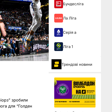
Бундесліга
Ла Ліга
Серія а
Ліга 1
Трендові новини
ріорз” зробили
мога для “Голден