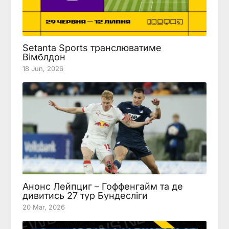
Setanta Sports транслюватиме
Вімблдон
18 Jun, 2026
Анонс Лейпциг – Гоффенгайм та де
дивитись 27 тур Бундесліги
20 Mar, 2026