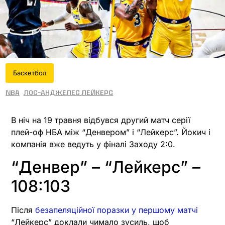
Баскетбол
NBA
Лос-Анджелес Лейкерс
В ніч на 19 травня відбувся другий матч серії
плей-оф НБА між “Денвером” і “Лейкерс”. Йокич і
компанія вже ведуть у фіналі Заходу 2:0.
“Денвер” – “Лейкерс” –
108:103
Після
безапеляційної поразки у першому матчі
“Лейкерс” доклали чимало зусиль, щоб