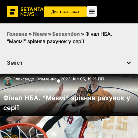
Дивіться зараз
Головна
»
News
»
Баскетбол
»
Фінал НБА.
“Маямі” зрівняв рахунок у серії
Зміст
Олександр Кузьменко
2023 Jun 05, 19:15 ПП
●
Фінал НБА. “Маямі” зрівняв рахунок у
серії