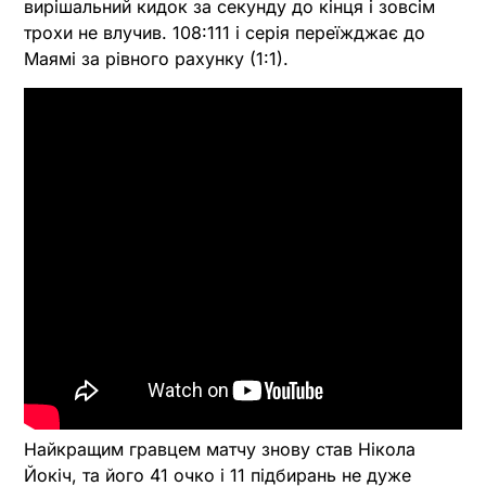
вирішальний кидок за секунду до кінця і зовсім
трохи не влучив. 108:111 і серія переїжджає до
Маямі за рівного рахунку (1:1).
Найкращим гравцем матчу знову став Нікола
Йокіч, та його 41 очко і 11 підбирань не дуже