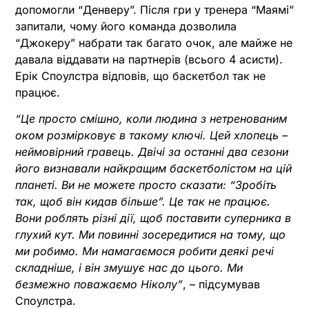
допомогли “Денверу”. Після гри у тренера “Маямі”
запитали, чому його команда дозволила
“Джокеру” набрати так багато очок, але майже не
давала віддавати на партнерів (всього 4 асисти).
Ерік Споулстра відповів, що баскетбол так не
працює.
“Це просто смішно, коли людина з нетренованим
оком розмірковує в такому ключі. Цей хлопець –
неймовірний гравець. Двічі за останні два сезони
його визнавали найкращим баскетболістом на цій
планеті. Ви не можете просто сказати: “Зробіть
так, щоб він кидав більше”. Це так не працює.
Вони роблять різні дії, щоб поставити суперника в
глухий кут. Ми повинні зосередитися на тому, що
ми робимо. Ми намагаємося робити деякі речі
складніше, і він змушує нас до цього. Ми
безмежно поважаємо Ніколу”
, – підсумував
Споулстра.