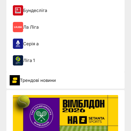
Бундесліга
Ла Ліга
Серія а
Ліга 1
Трендові новини