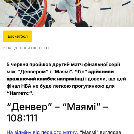
Баскетбол
NBA
Денвер Наггетс
5 червня пройшов другий матч фінальної серії
між
“Денвером” і “Маямі”.
“Гіт” здійснили
вражаючий камбек наприкінці
і довели, що цей
фінал НБА не буде легкою прогулянкою для
“Наггетс
“
.
“Денвер” – “Маямі” –
108:111
На відміну від першого матчу
, “Маямі” виглядав