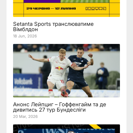
Setanta Sports транслюватиме
Вімблдон
18 Jun, 2026
Анонс Лейпциг – Гоффенгайм та де
дивитись 27 тур Бундесліги
20 Mar, 2026