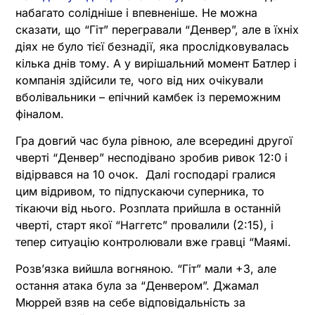
набагато солідніше і впевненіше. Не можна
сказати, що “Гіт” перегравали “Денвер”, але в їхніх
діях не було тієї безнадії, яка прослідковувалась
кілька днів тому. А у вирішальний момент Батлер і
компанія здійсили те, чого від них очікували
вболівальники – епічний камбек із переможним
фіналом.
Гра довгий час була рівною, але всередині другої
чверті “Денвер” несподівано зробив ривок 12:0 і
відірвався на 10 очок. Далі господарі гралися
цим відривом, то підпускаючи суперника, то
тікаючи від нього. Розплата прийшла в останній
чверті, старт якої “Наггетс” провалили (2:15), і
тепер ситуацію контролювали вже гравці “Маямі.
Розв’язка вийшла вогняною. “Гіт” мали +3, але
остання атака була за “Денвером”. Джамал
Мюррей взяв на себе відповідальність за