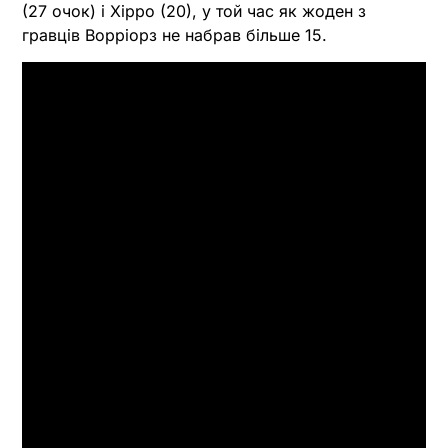
(27 очок) і Хірро (20), у той час як жоден з
гравців Ворріорз не набрав більше 15.