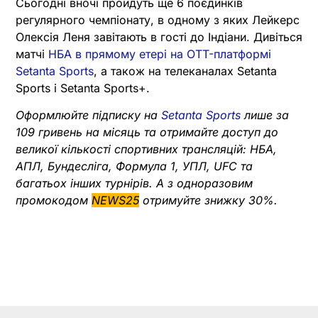
Сьогодні вночі пройдуть ще 6 поєдинків
регулярного чемпіонату, в одному з яких Лейкерс
Олексія Леня завітають в гості до Індіани. Дивіться
матчі
НБА в прямому етері на OTT-платформі
Setanta Sports
, а також на телеканалах Setanta
Sports і Setanta Sports+.
Оформлюйте підписку на
Setanta Sports
лише за
109 гривень на місяць та отримайте доступ до
великої кількості спортивних трансляцій: НБА,
АПЛ, Бундесліга, Формула 1, УПЛ, UFC та
багатьох інших турнірів. А з одноразовим
промокодом
NEWS25
отримуйте знижку 30%.