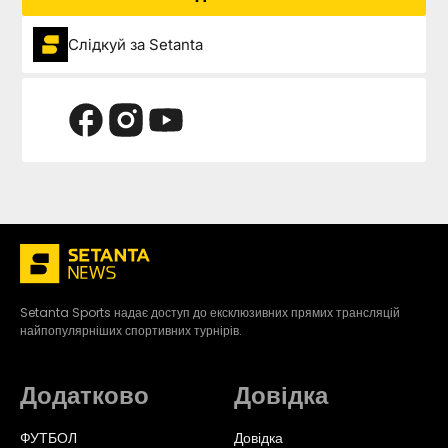
Слідкуй за Setanta
Setanta Sports надає доступ до ексклюзивних прямих трансляцій
найпопулярніших спортивних турнірів.
Додатково
Довідка
ФУТБОЛ
Довідка