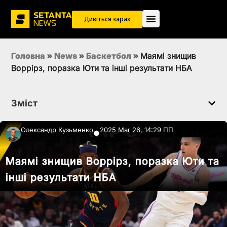
Дивіться зараз
Головна
»
News
»
Баскетбол
»
Маямі знищив
Воррірз, поразка Юти та інші результати НБА
Зміст
Олександр Кузьменко
2025 Mar 26, 14:29 ПП
●
Маямі знищив Воррірз, поразка Юти та
інші результати НБА