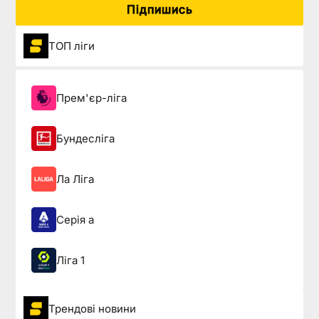
Підпишись
ТОП ліги
Прем'єр-ліга
Бундесліга
Ла Ліга
Серія а
Ліга 1
Трендові новини