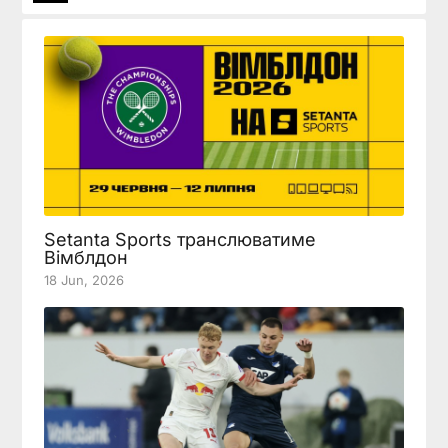
Setanta Sports транслюватиме
Вімблдон
18 Jun, 2026