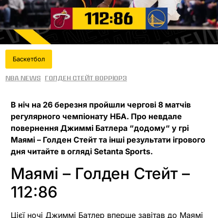
Баскетбол
NBA News
Голден Стейт Ворріорз
В ніч на 26 березня пройшли чергові 8 матчів
регулярного чемпіонату НБА. Про невдале
повернення Джиммі Батлера “додому“ у грі
Маямі – Голден Стейт та інші результати ігрового
дня читайте в огляді Setanta Sports.
Маямі – Голден Стейт –
112:86
Цієї ночі Джиммі Батлер вперше завітав до Маямі