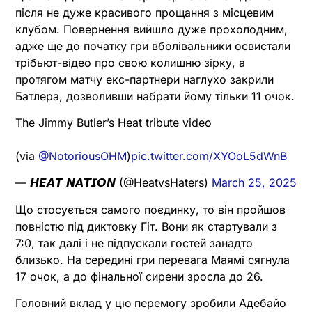
після не дуже красивого прощання з місцевим
клубом. Повернення вийшло дуже прохолодним,
адже ще до початку гри вболівальники освистали
трібьют-відео про свою колишню зірку, а
протягом матчу екс-партнери наглухо закрили
Батлера, дозволивши набрати йому тільки 11 очок.
The Jimmy Butler’s Heat tribute video
(via
@NotoriousOHM
)
pic.twitter.com/XYOoL5dWnB
— 𝙃𝙀𝘼𝙏 𝙉𝘼𝙏𝙄𝙊𝙉 (@HeatvsHaters)
March 25, 2025
Що стосується самого поєдинку, то він пройшов
повністю під диктовку Гіт. Вони як стартували з
7:0, так далі і не підпускали гостей занадто
близько. На середині гри перевага Маямі сягнула
17 очок, а до фінальної сирени зросла до 26.
Головний вклад у цю перемогу зробили Адебайо