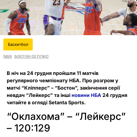
Баскетбол
NBA
Бостон Селтікс
В ніч на 24 грудня пройшли 11 матчів
регулярного чемпіонату НБА. Про розгром у
матчі “Кліпперс” – “Бостон”, закінчення серії
невдач “Лейкерс” та інші
новини НБА
24 грудня
читайте в огляді Setanta Sports.
“Оклахома” – “Лейкерс”
– 120:129