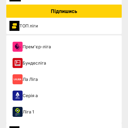
Підпишись
ТОП ліги
Прем'єр-ліга
Бундесліга
Ла Ліга
Серія а
Ліга 1