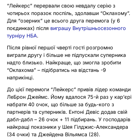
“Лейкерс” перервали свою невдалу серію з
чотирьох поразок поспіль, здолавши “Оклахому”.
Для “озерних” це всього друга перемога (у 6
поєдинках) після
виграшу Внутрішньосезонного
турніру НБА
.
Після рівної першої чверті гості розгромно
виграли другу і більше не підпускали суперника
надто близько. Найкраще, що змогла зробити
“Оклахома” – підібратись на відстань -9
наприкінці.
До цієї перемоги “Лейкерс” привів лідер команди
ЛеБрон Джеймс. Йому вдалося 75-й раз у карʼєрі
набрати 40 очок, що більше за будь-кого з
партнерів та суперників. Ентоні Девіс додав свій
дабл-дабл – 26 очок + 11 підбирань. У господарів
найкращі показники у Шея Гілджис-Александера
(34 очки) та Джейдена Вільямса (28).