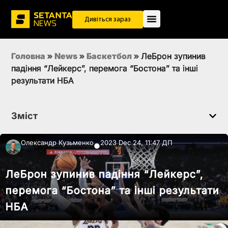
Дивіться зараз
Головна
»
News
»
Баскетбол
»
ЛеБрон зупинив
падіння “Лейкерс”, перемога “Бостона” та інші
результати НБА
Зміст
Олександр Кузьменко
2023 Dec 24, 11:47 ДП
●
ЛеБрон зупинив падіння “Лейкерс”,
перемога “Бостона” та інші результати
НБА