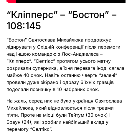
“Кліпперс” – “Бостон” –
108:145
“Бостон” Святослава Михайлюка продовжує
лідирувати у Східній конференції після перемоги
над іншою командою з Лос-Анджелеса –
“Кліпперс”. “Селтікс” протягом усього матчу
розривали суперника, а їхня перевага іноді сягала
майже 40 очок. Навіть останню чверть “зелені”
провели дуже зібрано і одразу 6 їхніх гравців
подолали позначку в 10 набраних очок.
На жаль, серед них не було українця Святослава
Михайлюка, який відновлюється після травми
пʼяти. Проте на місці були Тейтум (30 очок) і
Браун (24), які зробили найбільший вклад у
перемогу “Селтікс”.