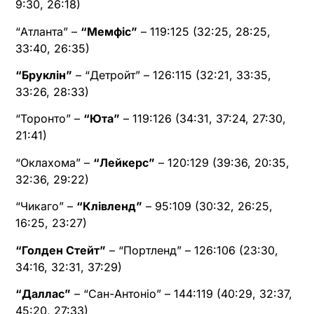
9:30, 26:18)
“Атланта” –
“Мемфіс”
– 119:125 (32:25, 28:25,
33:40, 26:35)
“Бруклін”
– “Детройт” – 126:115 (32:21, 33:35,
33:26, 28:33)
“Торонто” –
“Юта”
– 119:126 (34:31, 37:24, 27:30,
21:41)
“Оклахома” –
“Лейкерс”
– 120:129 (39:36, 20:35,
32:36, 29:22)
“Чикаго” –
“Клівленд”
– 95:109 (30:32, 26:25,
16:25, 23:27)
“Голден Стейт”
– “Портленд” – 126:106 (23:30,
34:16, 32:31, 37:29)
“Даллас”
– “Сан-Антоніо” – 144:119 (40:29, 32:37,
45:20, 27:33)