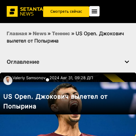
Смотреть сейчас
Главная
»
News
»
Теннис
»
US Open. Джокович
вылетел от Попырина
Оглавление
Valeriy Samsonov
2024 Авг 31, 09:28 ДП
●
US Open. Джокович вылетел от
Попырина