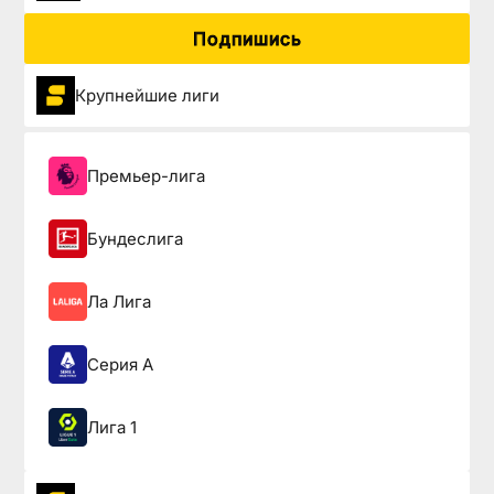
Подпишись
Крупнейшие лиги
Премьер-лига
Бундеслига
Ла Лига
Серия А
Лига 1