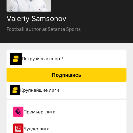
Valeriy Samsonov
Football author at Setanta Sports
Погрузиcь в спорт!
Подпишись
Крупнейшие лиги
Премьер-лига
Бундеслига