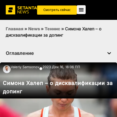
Смотреть сейчас
Главная
»
News
»
Теннис
»
Симона Халеп – о
дисквалификации за допинг
Оглавление
Valeriy Samsonov
2023 Дек 16, 18:06 ПП
●
Симона Халеп – о дисквалификации за
допинг