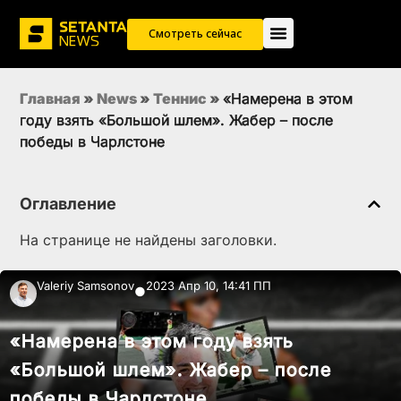
Смотреть сейчас
Главная
»
News
»
Теннис
»
«Намерена в этом
году взять «Большой шлем». Жабер – после
победы в Чарлстоне
Оглавление
На странице не найдены заголовки.
Valeriy Samsonov
2023 Апр 10, 14:41 ПП
●
«Намерена в этом году взять
«Большой шлем». Жабер – после
победы в Чарлстоне