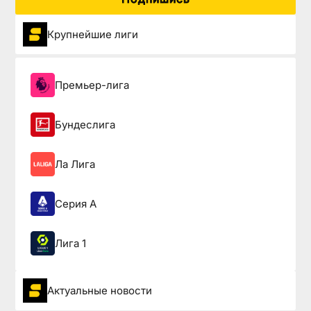
Крупнейшие лиги
Премьер-лига
Бундеслига
Ла Лига
Серия А
Лига 1
Актуальные новости