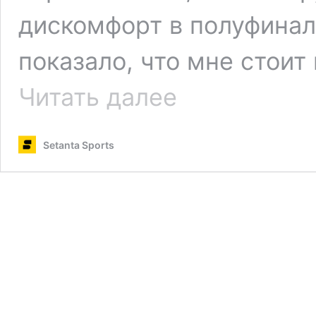
дискомфорт в полуфинал
показало, что мне стоит
Алькарас
Читать далее
и
Надаль
снялись
Setanta Sports
с
«Мастерса»
в
Монте-
Карло