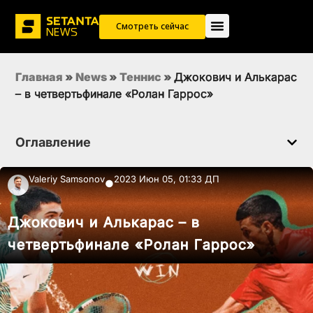
Смотреть сейчас
Главная
»
News
»
Теннис
»
Джокович и Алькарас
– в четвертьфинале «Ролан Гаррос»
Оглавление
Valeriy Samsonov
2023 Июн 05, 01:33 ДП
●
Джокович и Алькарас – в
четвертьфинале «Ролан Гаррос»