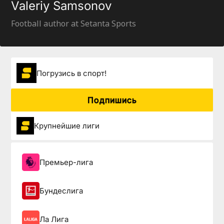
Valeriy Samsonov
Football author at Setanta Sports
Погрузиcь в спорт!
Подпишись
Крупнейшие лиги
Премьер-лига
Бундеслига
Ла Лига