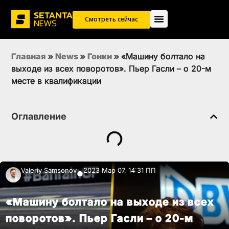
Смотреть сейчас
Главная
»
News
»
Гонки
»
«Машину болтало на
выходе из всех поворотов». Пьер Гасли – о 20-м
месте в квалификации
Оглавление
Valeriy Samsonov
2023 Мар 07, 14:31 ПП
●
«Машину болтало на выходе из всех
поворотов». Пьер Гасли – о 20-м