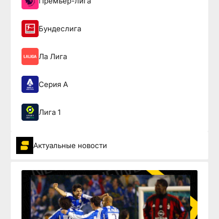
Премьер-лига
Бундеслига
Ла Лига
Серия А
Лига 1
Актуальные новости