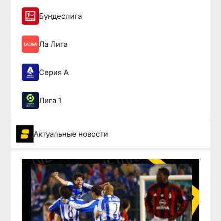
Бундеслига
Ла Лига
Серия А
Лига 1
Актуальные новости