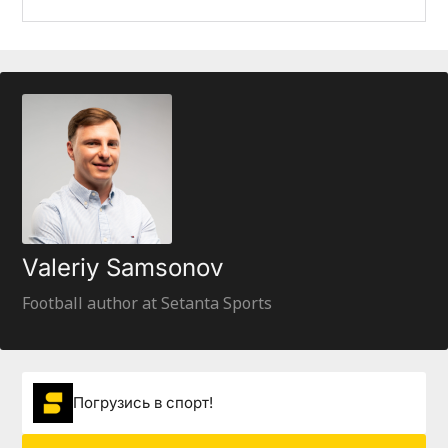
Valeriy Samsonov
Football author at Setanta Sports
Погрузиcь в спорт!