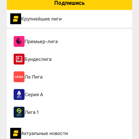
Подпишись
Крупнейшие лиги
Премьер-лига
Бундеслига
Ла Лига
Серия А
Лига 1
Актуальные новости