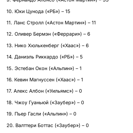
10. Юки Цунода («РБ») – 15
11. Ланс Стролл («Астон Мартин») – 11
12. Оливер Бермэн («Феррари») – 6
13. Нико Хюлькенберг («Хаас») – 6
14. Даниэль Риккардо («РБ») – 5
15. Эстебан Окон («Альпин») – 1
16. Кевин Магнуссен («Хаас») – 1
17. Алекс Албон («Уильямс») – 0
18. Чжоу Гуаньюй («Заубер») – 0
19. Пьер Гасли («Альпин») – 0
20. Валттери Боттас («Заубер») – 0