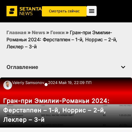
Смотреть сейчас
Главная
»
News
»
Гонки
»
Гран-при Эмилии-
Романьи 2024: Ферстаппен – 1-й, Норрис – 2-й,
Леклер – 3-й
Оглавление
Valeriy Samsonov
2024 Май 19, 22:09 ПП
●
Гран-при Эмилии-Романьи 2024:
Ферстаппен – 1-й, Норрис – 2-й,
Леклер – 3-й