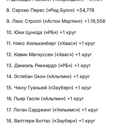
8. Серхио Перес («Ред Булл») +54,776
9. Ланс Стролл («Астон Мартин») +1.19,556
10. Юки Цунода («РБ») +1 круг
11. Нико Хюлькенберг («Хаас») +1 круг
12. Кевин Магнуссен («Хаас») +1 круг
13. Даниэль Риккардо («РБ») +1 круг
14. Эстебан Окон («Альпин») +1 круг
15. Чжоу Гуаньюй («Заубер») +1 круг
16. Пьер Гасли («Альпин») +1 круг
17. Логан Сарджент («Уильямс») +1 круг
18. Валттери Боттас («Заубер») +1 круг