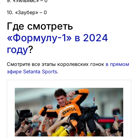
9. «Уильямс» – 0
10. «Заубер» – 0
Где смотреть
«Формулу-1» в 2024
году
?
Смотрите все этапы королевских гонок
в прямом
эфире Setanta Sports
.