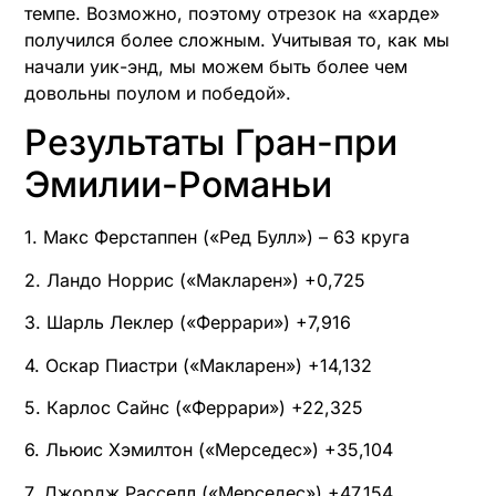
темпе. Возможно, поэтому отрезок на «харде»
получился более сложным. Учитывая то, как мы
начали уик-энд, мы можем быть более чем
довольны поулом и победой».
Результаты Гран-при
Эмилии-Романьи
1. Макс Ферстаппен («Ред Булл») – 63 круга
2. Ландо Норрис («Макларен») +0,725
3. Шарль Леклер («Феррари») +7,916
4. Оскар Пиастри («Макларен») +14,132
5. Карлос Сайнс («Феррари») +22,325
6. Льюис Хэмилтон («Мерседес») +35,104
7. Джордж Расселл («Мерседес») +47,154