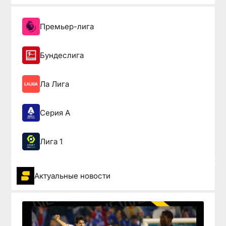
Премьер-лига
Бундеслига
Ла Лига
Серия А
Лига 1
Актуальные новости