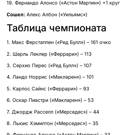
19. Фернандо Алонсо («Астон Мартин») +1 круг
Сошел:
Алекс Албон («Уильямс»)
Таблица чемпионата
1. Макс Ферстаппен («Ред Булл») – 161 очко
2. Шарль Леклер («Феррари») – 113
3. Серхио Перес («Ред Булл») – 107
4. Ландо Норрис («Макларен») – 101
5. Карлос Сайнс («Феррари») – 93
6. Оскар Пиастри («Макларен») – 53
7. Джордж Расселл («Мерседес») – 44
8. Льюис Хэмилтон («Мерседес») – 35
9. Фернандо Алонсо («Астон Мартин») – 33