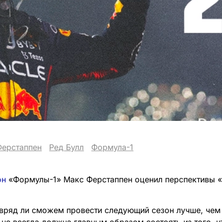
Ферстаппен
Ред Булл
Формула-1
он
«Формулы-1» Макс Ферстаппен оценил перспективы «
вряд ли сможем провести следующий сезон лучше, чем 