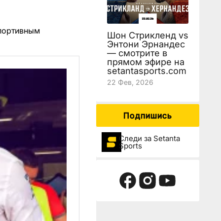
спортивным
Шон Стрикленд vs
Энтони Эрнандес
— смотрите в
прямом эфире на
setantasports.com
22 Фев, 2026
Подпишись
Следи за Setanta
Sports