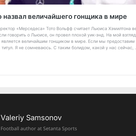
Valeriy Samsonov
Football author at Setanta Sports