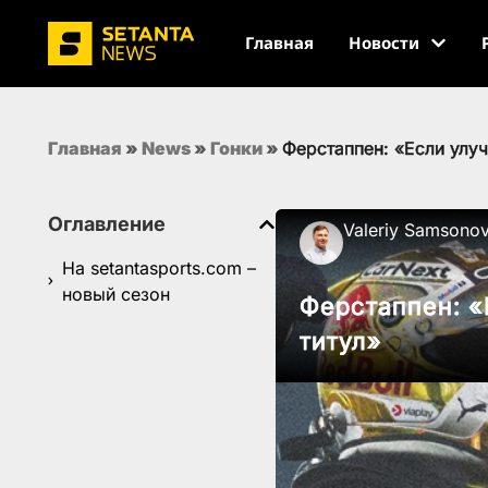
Главная
Новости
Главная
»
News
»
Гонки
»
Ферстаппен: «Если улу
Оглавление
Valeriy Samsono
На setantasports.com –
новый сезон
Ферстаппен: «
титул»