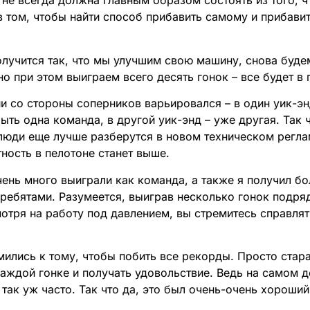
 не всегда должна главным образом состоять из того, 
в том, чтобы найти способ прибавить самому и прибавит
получится так, что мы улучшим свою машину, снова буде
но при этом выиграем всего десять гонок – все будет в 
и со стороны соперников варьировался – в один уик-э
ть одна команда, в другой уик-энд – уже другая. Так ч
юди еще лучше разберутся в новом техническом реглам
тность в пелотоне станет выше.
чень много выиграли как команда, а также я получил б
 ребятами. Разумеется, выиграв несколько гонок подряд
мотря на работу под давлением, вы стремитесь справля
мились к тому, чтобы побить все рекорды. Просто стар
каждой гонке и получать удовольствие. Ведь на самом 
так уж часто. Так что да, это был очень-очень хороший