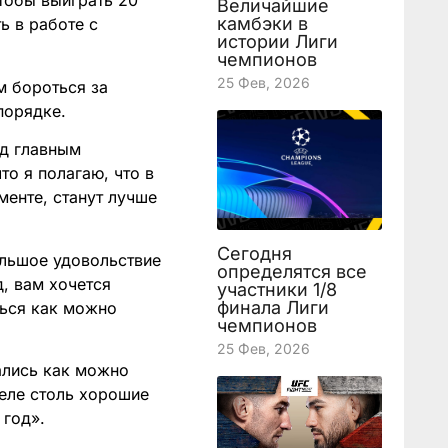
чтобы выиграть 20
Величайшие
камбэки в
ь в работе с
истории Лиги
чемпионов
25 Фев, 2026
м бороться за
порядке.
нд главным
то я полагаю, что в
енте, станут лучше
Сегодня
ольшое удовольствие
определятся все
, вам хочется
участники 1/8
финала Лиги
ться как можно
чемпионов
25 Фев, 2026
ались как можно
деле столь хорошие
 год».