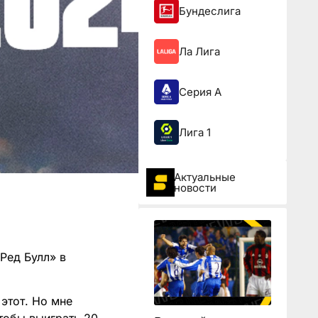
Бундеслига
Ла Лига
Серия А
Лига 1
Актуальные
новости
Ред Булл» в
этот. Но мне