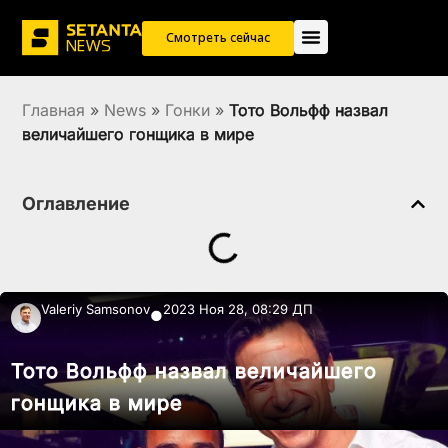
Смотреть сейчас
Главная
»
News
»
Гонки
»
Тото Вольфф назвал
величайшего гонщика в мире
Оглавление
Valeriy Samsonov
2023 Ноя 28, 08:29 ДП
●
Тото Вольфф назвал величайшего
гонщика в мире