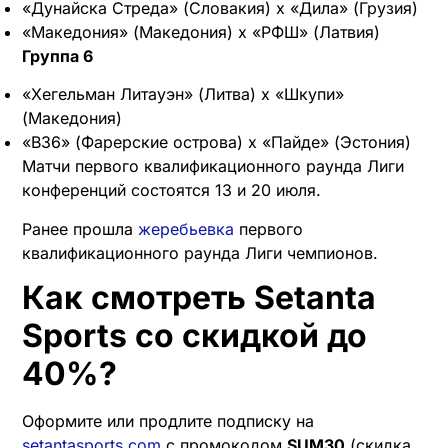
«Дунайска Стреда» (Словакия) х «Дила» (Грузия)
«Македония» (Македония) х «РФШ» (Латвия)
Группа 6
«Хегельман Литауэн» (Литва) х «Шкупи»
(Македония)
«B36» (Фарерские острова) х «Пайде» (Эстония)
Матчи первого квалификационного раунда Лиги
конференций состоятся 13 и 20 июля.
Ранее прошла
жеребьевка
первого
квалификационного раунда Лиги чемпионов.
Как смотреть Setanta
Sports со скидкой до
40%?
Оформите или продлите подписку на
setantasports.com
с промокодом
SUM30
(скидка