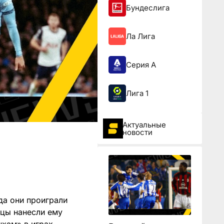
Бундеслига
Ла Лига
Серия А
Лига 1
Актуальные
новости
да они проиграли
нцы нанесли ему