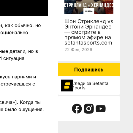
Шон Стрикленд vs
, как обычно, но
Энтони Эрнандес
— смотрите в
эмоционально
прямом эфире на
setantasports.com
22 Фев, 2026
ные детали, но в
И ситуация
Подпишись
ржусь парнями и
Следи за Setanta
встречаешься с
Sports
свича»]. Когда ты
 не было ощущения,