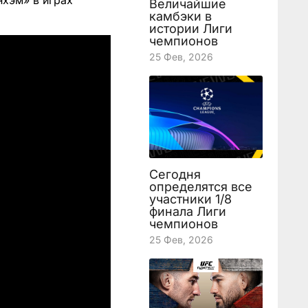
нхэм» в играх
Величайшие
камбэки в
истории Лиги
чемпионов
25 Фев, 2026
Сегодня
определятся все
участники 1/8
финала Лиги
чемпионов
25 Фев, 2026