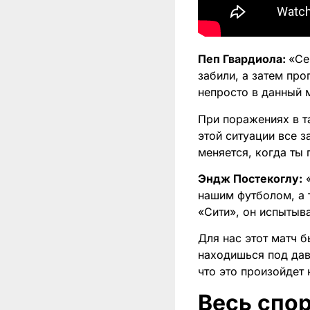
Пеп Гвардиола:
«Се
забили, а затем про
непросто в данный 
При поражениях в та
этой ситуации все з
меняется, когда ты
Эндж Постекоглу:
«
нашим футболом, а 
«Сити», он испытыв
Для нас этот матч б
находишься под дав
что это произойдет 
Весь спор