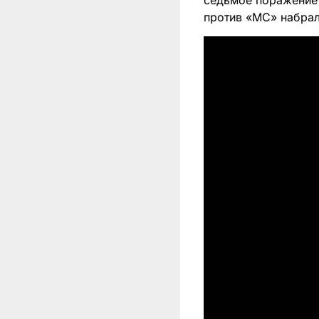
седьмое поражение 
против «МС» набрал