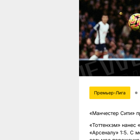
Премьер-Лига
«Манчестер Сити» пр
«Тоттенхэм» нанес 
«Арсеналу» 1:5. С 