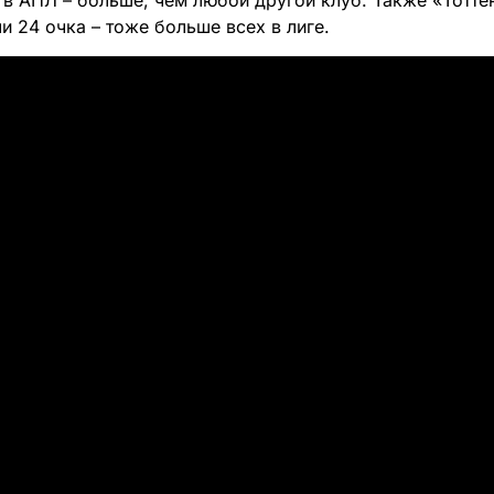
в АПЛ – больше, чем любой другой клуб. Также «Тотте
и 24 очка – тоже больше всех в лиге.