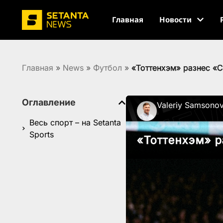
Главная
Новости
Главная
»
News
»
Футбол
»
«Тоттенхэм» разнес «С
Оглавление
Valeriy Samsono
Весь спорт – на Setanta
Sports
«Тоттенхэм» р