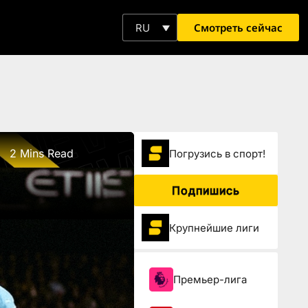
Смотреть сейчас
RU
2 Mins Read
Погрузиcь в спорт!
Подпишись
Крупнейшие лиги
Премьер-лига