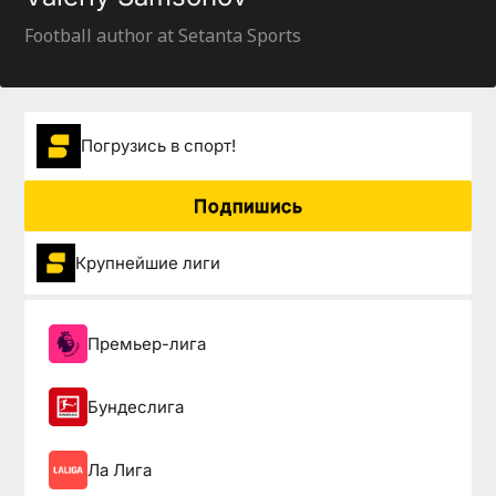
Football author at Setanta Sports
Погрузиcь в спорт!
Подпишись
Крупнейшие лиги
Премьер-лига
Бундеслига
Ла Лига