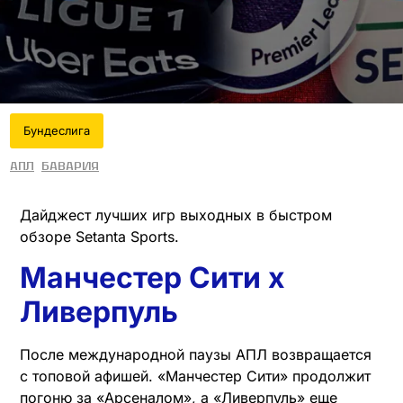
Бундеслига
АПЛ
Бавария
Дайджест лучших игр выходных в быстром
обзоре Setanta Sports.
Манчестер Сити х
Ливерпуль
После международной паузы АПЛ возвращается
с топовой афишей. «Манчестер Сити» продолжит
погоню за «Арсеналом», а «Ливерпуль» еще