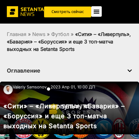
Смотреть сейчас
Главная
»
News
»
Футбол
»
«Сити» – «Ливерпуль»,
«Бавария» – «Боруссия» и еще 3 топ-матча
выходных на Setanta Sports
Оглавление
Valeriy Samsonov
2023 Апр 01, 10:00 ДП
●
«Сити» – «Ливерпуль», «Бавария» –
«Боруссия» и еще 3 топ-матча
выходных на Setanta Sports