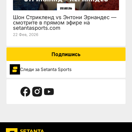
Шон Стрикленд vs Энтони Эрнандес —
смотрите в прямом эфире на
setantasports.com
22 Фев, 2026
Подпишись
Следи за Setanta Sports