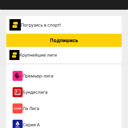
Погрузиcь в спорт!
Подпишись
Крупнейшие лиги
Премьер-лига
Бундеслига
Ла Лига
Серия А