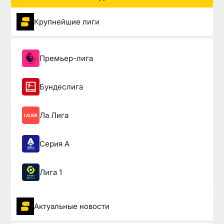
Крупнейшие лиги
Премьер-лига
Бундеслига
Ла Лига
Серия А
Лига 1
Актуальные новости