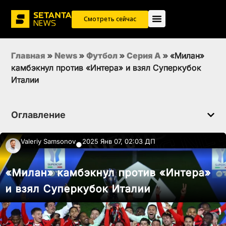
Смотреть сейчас
Главная
»
News
»
Футбол
»
Серия А
»
«Милан»
камбэкнул против «Интера» и взял Суперкубок
Италии
Оглавление
Valeriy Samsonov
2025 Янв 07, 02:03 ДП
●
«Милан» камбэкнул против «Интера»
и взял Суперкубок Италии