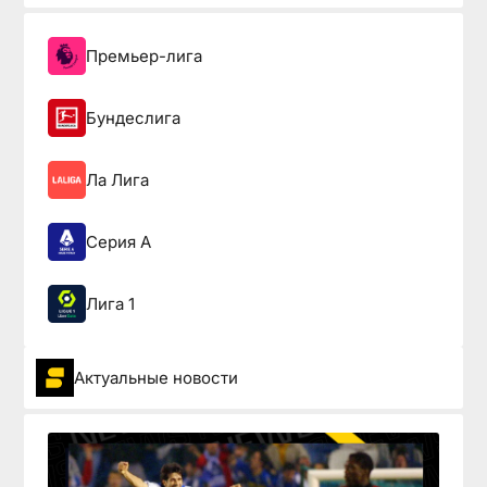
Премьер-лига
Бундеслига
Ла Лига
Серия А
Лига 1
Актуальные новости