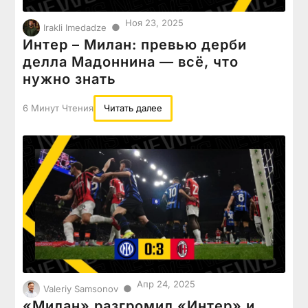
Ноя 23, 2025
●
Irakli Imedadze
Интер – Милан: превью дерби
делла Мадоннина — всё, что
нужно знать
6 Минут Чтения
Читать далее
Апр 24, 2025
●
Valeriy Samsonov
«Милан» разгромил «Интер» и