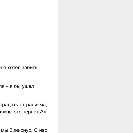
 я хотел забить
ля – я бы ушел
традать от расизма,
олжны это терпеть?»
 мы Винисиус. С нас