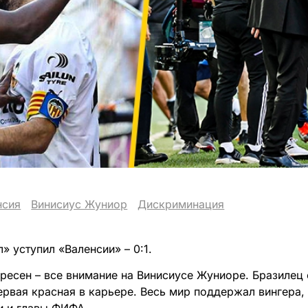
нсия
Винисиус Жуниор
Дискриминация
» уступил «Валенсии» – 0:1.
ересен – все внимание на Винисиусе Жуниоре. Бразилец 
первая красная в карьере. Весь мир поддержал вингера,