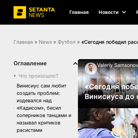
Главная
Новости
Главная
»
News
»
Футбол
»
«Сегодня победил раси
Оглавление
Valeriy Samsono
Что произошло?
Винисиус сам любит
«Сегодня побе
создать проблем:
Винисиуса до 
издевался над
«Кадисом», бесил
соперников танцами и
называл критиков
расистами