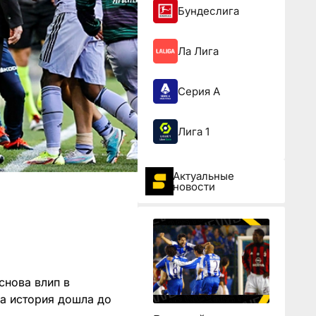
Бундеслига
Ла Лига
Серия А
Лига 1
Актуальные
новости
снова влип в
 а история дошла до