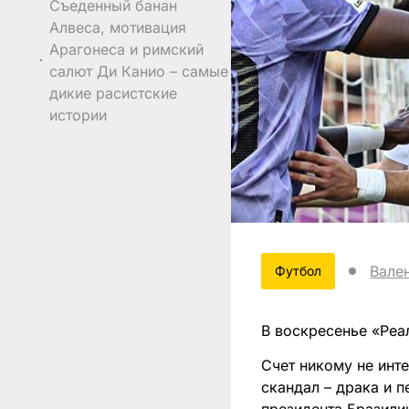
Съеденный банан
Алвеса, мотивация
Арагонеса и римский
салют Ди Канио – самые
дикие расистские
истории
Вале
Футбол
В воскресенье «Реал
Счет никому не инт
скандал – драка и 