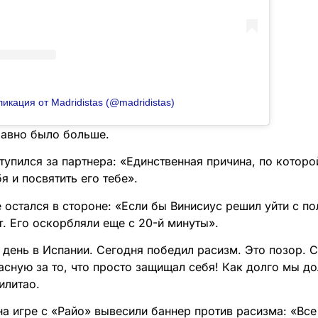
икация от Madridistas (@madridistas)
равно было больше.
упился за партнера: «Единственная причина, по которой
бя и посвятить его тебе».
 остался в стороне: «Если бы Винисиус решил уйти с по
т. Его оскорбляли еще с 20-й минуты».
 день в Испании. Сегодня победил расизм. Это позор. С
асную за то, что просто защищал себя! Как долго мы д
илитао.
а игре с «Райо» вывесили баннер против расизма: «Все