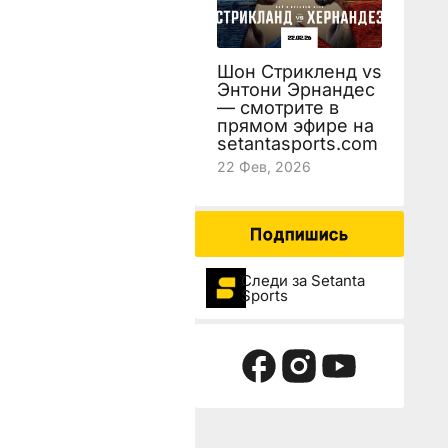
Шон Стрикленд vs
Энтони Эрнандес
— смотрите в
прямом эфире на
setantasports.com
22 Фев, 2026
Подпишись
Следи за Setanta
Sports