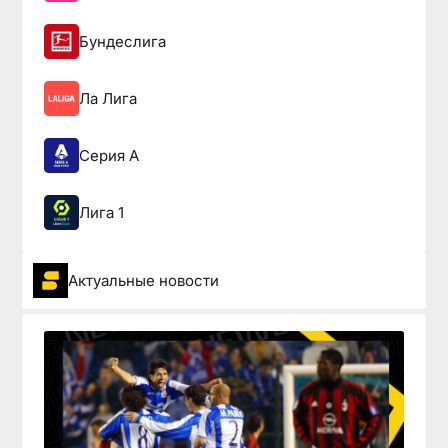
Бундеслига
Ла Лига
Серия А
Лига 1
Актуальные новости