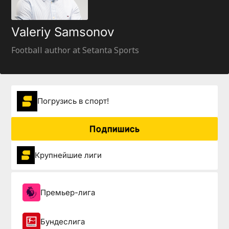
Valeriy Samsonov
Football author at Setanta Sports
Погрузиcь в спорт!
Подпишись
Крупнейшие лиги
Премьер-лига
Бундеслига