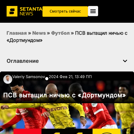
Смотреть сейчас
Главная
»
News
»
Футбол
»
ПСВ вытащил ничью с
«Дортмундом»
Оглавление
Valeriy Samsonov
2024 Фев 21, 13:49 ПП
●
ПСВ вытащил ничью с «Дортмундом»