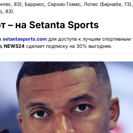
нтес, 83), Барриос, Серхио Гомес, Лопес (Бернабе, 73),
, 83).
т – на Setanta Sports
а
setantasports.com
для доступа к лучшим спортивным 
од
NEWS24
сделает подписку на 30% выгоднее.