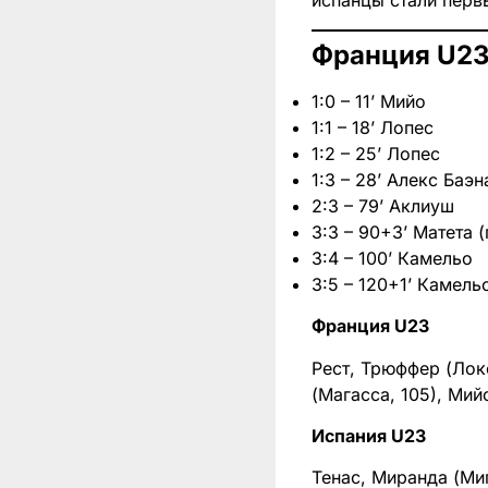
испанцы стали перв
Франция U23
1:0 – 11’ Мийо
1:1 – 18’ Лопес
1:2 – 25’ Лопес
1:3 – 28’ Алекс Баэн
2:3 – 79’ Аклиуш
3:3 – 90+3’ Матета 
3:4 – 100’ Камельо
3:5 – 120+1’ Камель
Франция U23
Рест, Трюффер (Локо
(Магасса, 105), Мий
Испания U23
Тенас, Миранда (Миг