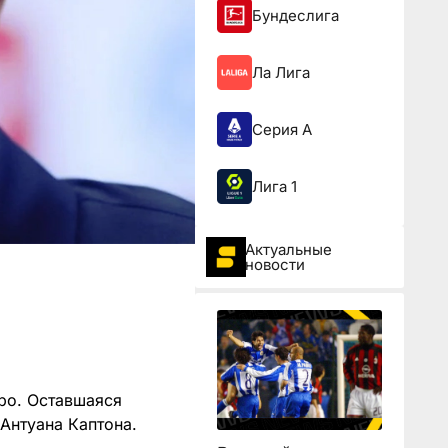
Бундеслига
Ла Лига
Серия А
Лига 1
Актуальные
новости
вро. Оставшаяся
Антуана Каптона.