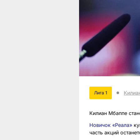
Килиа
Лига 1
Килиан Мбаппе стан
Новичок «Реала»
ку
часть акций остане