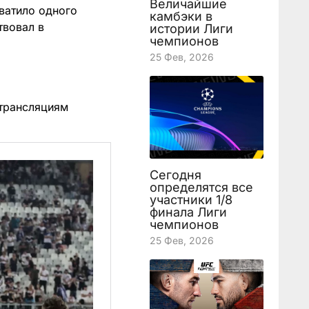
Величайшие
хватило одного
камбэки в
твовал в
истории Лиги
чемпионов
25 Фев, 2026
трансляциям
Сегодня
определятся все
участники 1/8
финала Лиги
чемпионов
25 Фев, 2026