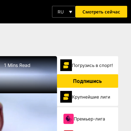
Смотреть сейчас
RU
1 Mins Read
Погрузиcь в спорт!
Подпишись
Крупнейшие лиги
Премьер-лига