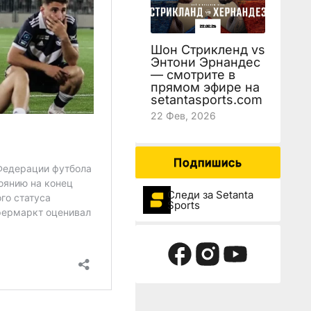
Шон Стрикленд vs
Энтони Эрнандес
— смотрите в
прямом эфире на
setantasports.com
22 Фев, 2026
Подпишись
Следи за Setanta
Sports