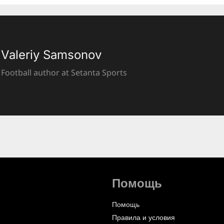
Valeriy Samsonov
Football author at Setanta Sports
Помощь
Помощь
Правила и условия