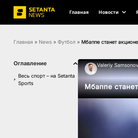
Главная
Новости
Главная
»
News
»
Футбол
»
Мбаппе станет акцион
Оглавление
Valeriy Samsono
Весь спорт – на Setanta
Sports
Мбаппе стане